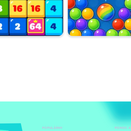
POPULÁRNY
POMOC A