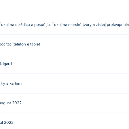
Ťukni na dlaždicu a posuň ju. Ťukni na morské tvory a získaj prekvapenia
počítač, telefón a tablet
Adgard
Hry s kartami
august 2022
júl 2023