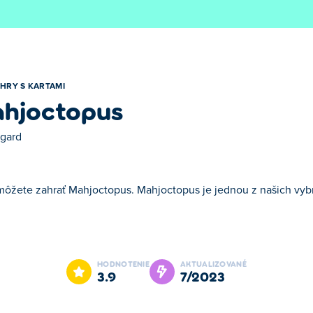
HRY S KARTAMI
hjoctopus
gard
 môžete zahrať Mahjoctopus. Mahjoctopus je jednou z našich vybr
opus je jednou z našich vybraných Hry s kartami.
HODNOTENIE
AKTUALIZOVANÉ
3.9
7/2023