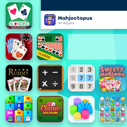
Mahjoctopus
od Adgard