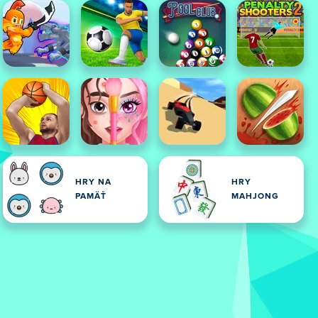
HRY NA
HRY
PAMÄŤ
MAHJONG