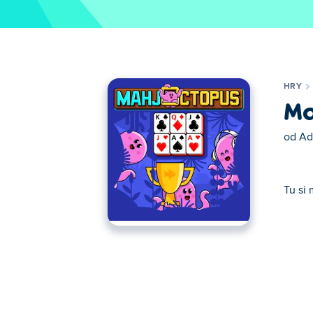
HRY
Ma
od
Ad
Tu si
Tu si môžete zahrať Mahjoctopus. Mahjoct