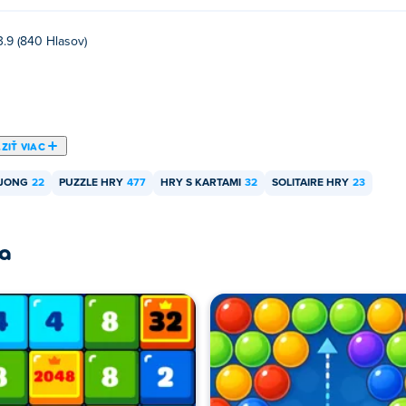
3.9 (840 Hlasov)
ZIŤ VIAC
JONG
22
PUZZLE HRY
477
HRY S KARTAMI
32
SOLITAIRE HRY
23
ra