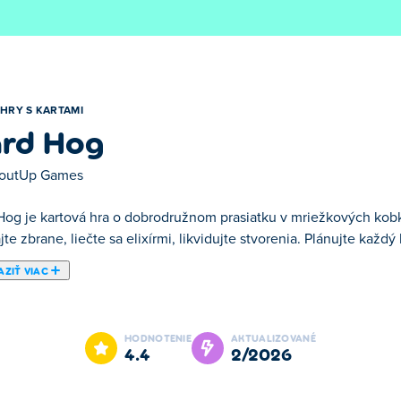
HRY S KARTAMI
rd Hog
outUp Games
Hog je kartová hra o dobrodružnom prasiatku v mriežkových kobk
jte zbrane, liečte sa elixírmi, likvidujte stvorenia. Plánujte každý 
ZIŤ VIAC
wler, ktorú vytvorila spoločnosť SnoutUp Games. Vydajte sa na 
esiatkam jedinečných nepriateľov, ako sú slizniaci, rytieri, zomb
HODNOTENIE
AKTUALIZOVANÉ
h hry a zlepšili svoje šance na prežitie pomocou trvalých vylepše
4.4
2/2026
zrušujúcich súbojov s bossmi a mnoho ďalšieho! Pripravte sa na to