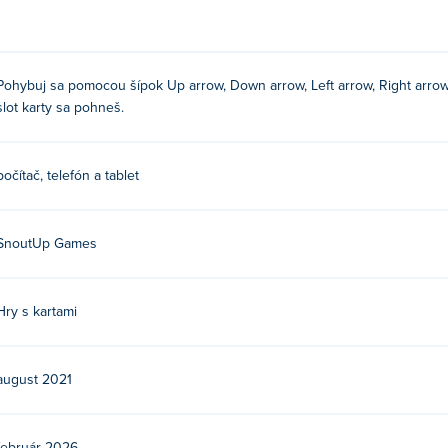
 chcete interagovať.
Pohybuj sa pomocou šípok Up arrow, Down arrow, Left arrow, Right arrow
 alebo ťuknite na požadovaný otvor pre kartu
slot karty sa pohneš.
počítač, telefón a tablet
mes. Zahrajte si ich ďalšie sladké sviňské hry na
:
Iron Snout
,
Ba
SnoutUp Games
Hry s kartami
august 2021