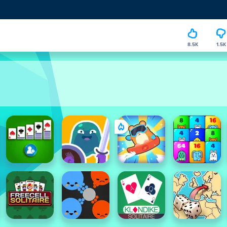
8.5K
1.5K