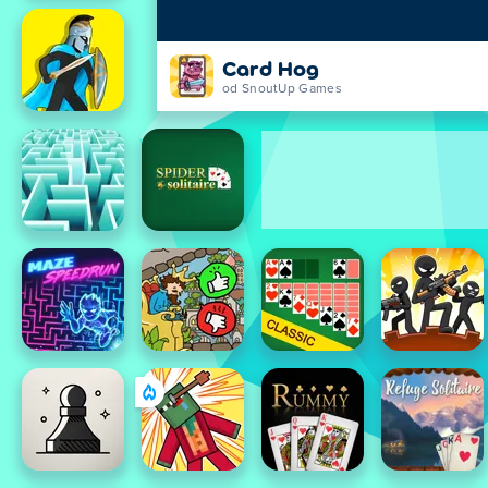
Card Hog
od SnoutUp Games