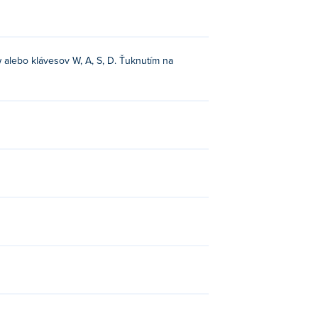
 alebo klávesov W, A, S, D. Ťuknutím na
con May Die
,
Cave Blast
,
Hop Chop
,