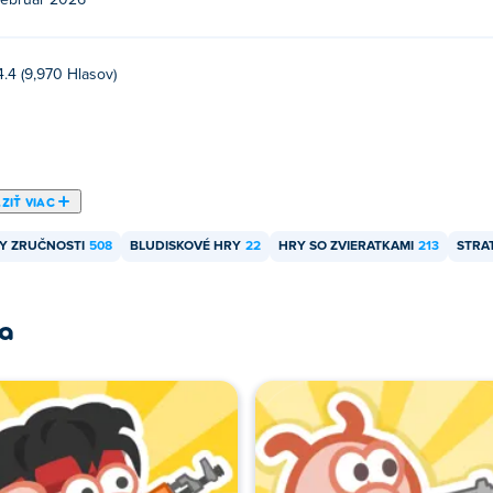
február 2026
4.4 (9,970 Hlasov)
ZIŤ VIAC
Y ZRUČNOSTI
508
BLUDISKOVÉ HRY
22
HRY SO ZVIERATKAMI
213
STRA
ra