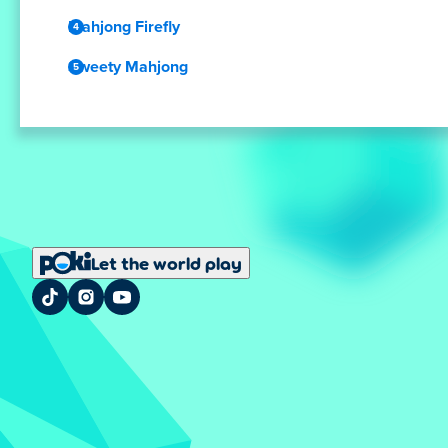
Mahjong Firefly
Sweety Mahjong
Let the world play