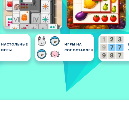
НАСТОЛЬНЫЕ
ИГРЫ НА
ИГРЫ
СОПОСТАВЛЕНИЕ