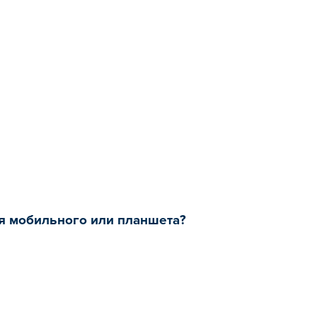
я мобильного или планшета?