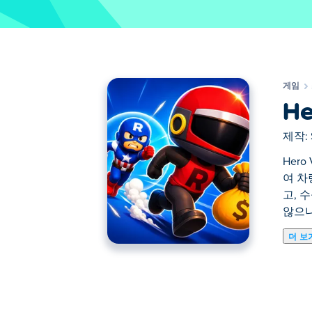
게임
He
제작:
Her
여 차
고, 
않으니
더 보
Hero VS Criminal은 고속도로에서
도망치는 범죄자에게 접근하세요. 특별한 
수 있습니다. 범죄자는 스스로 잡히지 않으