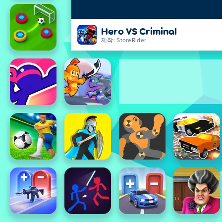
Hero VS Criminal
제작: StoreRider