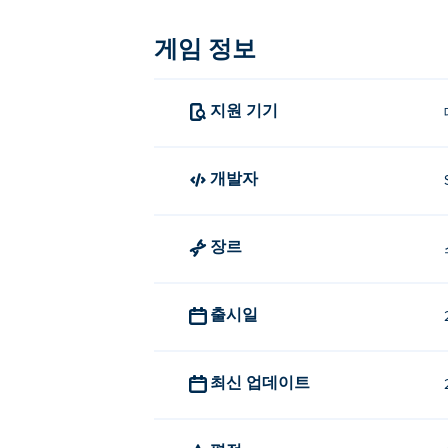
히어로 VS 크리미널을 플레이하는
게임 정보
더 빨리 달리려면 마우스 왼쪽 버
쉴드: 릴리스
지원 기기
이동: A/D 키 또는 좌우 방향키
Hero VS Criminal은 누가 만들었
개발자
Hero VS Criminal은 StoreRider에서
Designer
,
Gas Station
, 그리고
Tank Stars
!
장르
Hero VS Criminal을 무료로 
출시일
Hero VS Criminal은 Poki에서 무료로 
Hero VS Criminal을 모바일 
최신 업데이트
Hero VS Criminal은 컴퓨터와 휴대폰