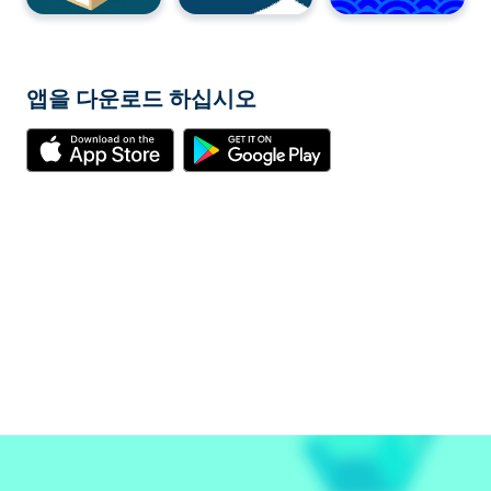
앱을 다운로드 하십시오