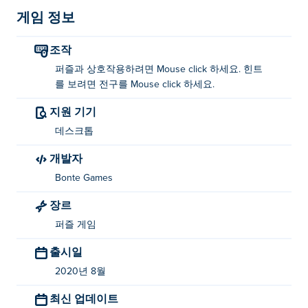
게임 정보
조작
퍼즐과 상호작용하려면 Mouse click 하세요. 힌트
를 보려면 전구를 Mouse click 하세요.
지원 기기
데스크톱
개발자
Bonte Games
장르
퍼즐 게임
출시일
2020년 8월
최신 업데이트