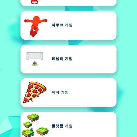
파쿠르 게임
페널티 게임
피자 게임
플랫폼 게임