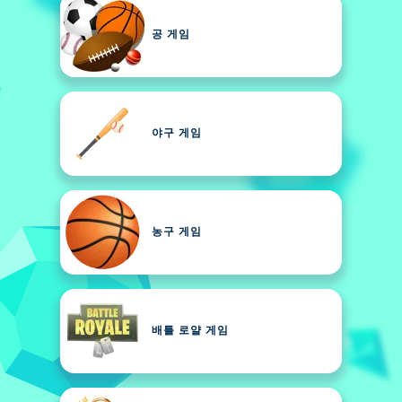
공 게임
야구 게임
농구 게임
배틀 로얄 게임