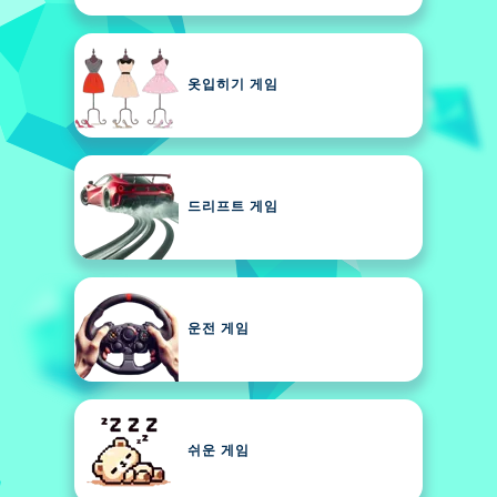
옷입히기 게임
드리프트 게임
운전 게임
쉬운 게임