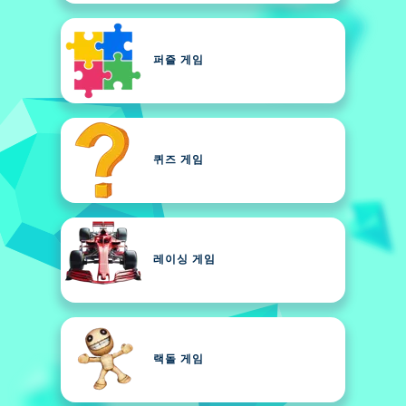
퍼즐 게임
퀴즈 게임
레이싱 게임
랙돌 게임