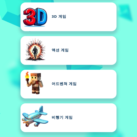
3D 게임
액션 게임
어드벤쳐 게임
비행기 게임