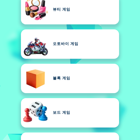
뷰티 게임
오토바이 게임
블록 게임
보드 게임