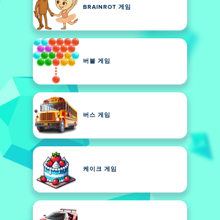
BRAINROT 게임
버블 게임
버스 게임
케이크 게임