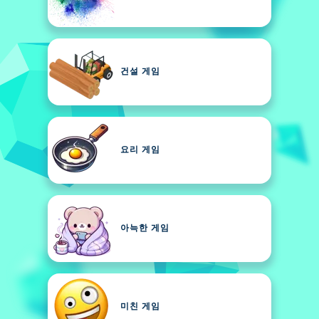
건설 게임
요리 게임
아늑한 게임
미친 게임