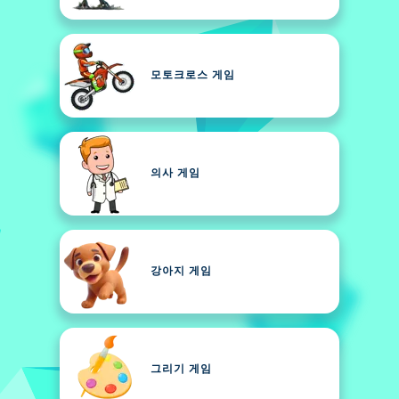
모토크로스 게임
의사 게임
강아지 게임
그리기 게임