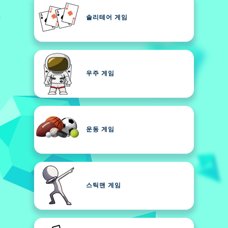
솔리테어 게임
우주 게임
운동 게임
스틱맨 게임