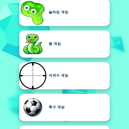
슬라임 게임
뱀 게임
저격수 게임
축구 게임