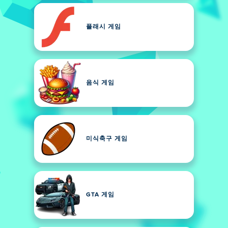
플래시 게임
음식 게임
미식축구 게임
GTA 게임