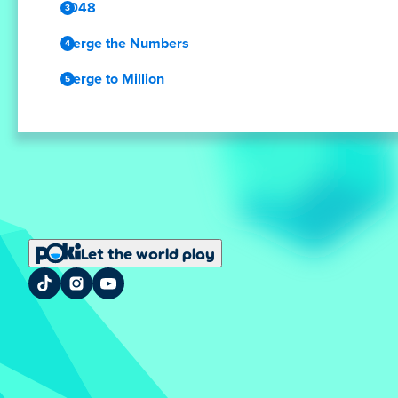
2048
Merge the Numbers
Merge to Million
Let the world play