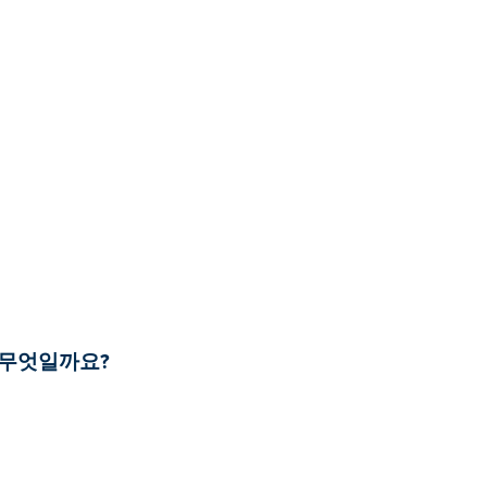
 무엇일까요?