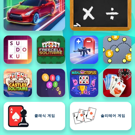
클래식 게임
솔리테어 게임