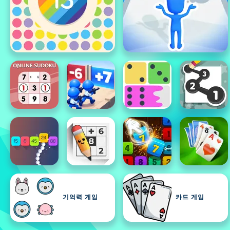
기억력 게임
카드 게임