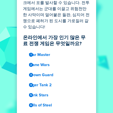
크에서 포를 발사할 수 있습니다. 전투
게임에서는 군대를 이끌고 위험천만
한 사막이며 얼어붙은 들판, 심지어 전
쟁으로 폐허가 된 도시를 가로질러 갈
수 있습니다!
온라인에서 가장 인기 많은 무
료 전쟁 게임은 무엇일까요?
War Master
Plane Wars
Crown Guard
Tiger Tank 2
Tank Stars
Hills of Steel