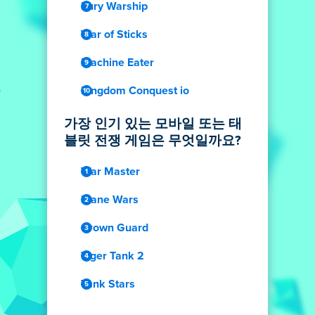
Fury Warship
War of Sticks
Machine Eater
Kingdom Conquest io
가장 인기 있는 모바일 또는 태
블릿 전쟁 게임은 무엇일까요?
War Master
Plane Wars
Crown Guard
Tiger Tank 2
Tank Stars