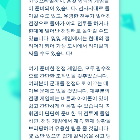
RPG 스타일까지, 온갖 형식의 게임들
이 준비되어 있습니다. 선사시대로 돌
아갈 수도 있고, 유명한 전투가 벌어진
전장으로 돌아가 야외 전투를 하거나,
현대에 일어난 전쟁터로 돌아갈 수도
있습니다. 몇몇 게임에서는 현대의 갱
리더가 되어 가상 도시에서 라이벌과
싸울 수도 있습니다!
여기 준비한 전쟁 게임은, 모두 필수적
으로 간단한 조작법을 갖추었습니다.
여러분이 군대를 전쟁터로 이끄는 데
아무 문제도 없을 것입니다. 대부분의
전쟁 게임에는 버튼과 아이콘이 있어
쉽고 간단하게 이용할 수 있습니다. 지
휘관이 단단히 준비한 뒤 전투에 돌입
하면, 전쟁 게임에서 계속 현재 상황을
브리핑하며 유용한 팁을 줄 것입니다.
몇 초만 있으면 쉽게 칼싸움을 하고 탱