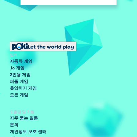
Let the world play
인기
자동차 게임
.io 게임
2인용 게임
퍼즐 게임
옷입히기 게임
모든 게임
도움말 및 지원
자주 묻는 질문
문의
개인정보 보호 센터