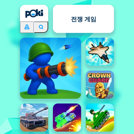
전쟁 게임