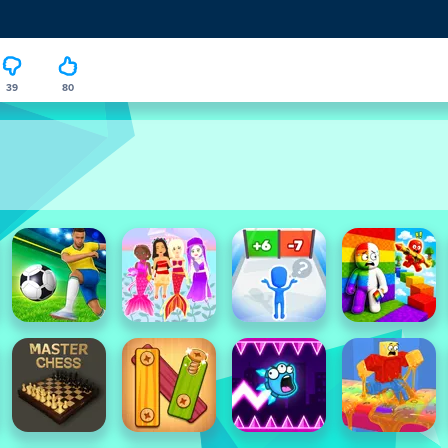
39
80