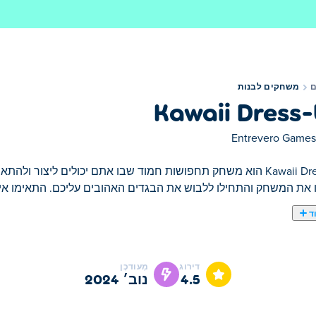
משחקים לבנות
Kawaii Dress
Entrevero Games
Kawaii Dress-Up הוא משחק תחפושות חמוד שבו אתם יכולים ליצור ו
 את המשחק והתחילו ללבוש את הבגדים האהובים עליכם. התאימו איש
ד
פושות חמוד שבו אתם יכולים ליצור ולהתאים אישית דמויות אופנתיות ללא ה
 ההיבטים של הדמות שלכם, החל מעור, שיער, תווי פנים, בגדים ועוד
דירוג
מְעוּדכָּן
לחצו על הכפתור משמאל כדי לשמור אותה במכשיר שלכם. קדימה, הרא
4.5
נוב׳ 2024
יותר בעיר?