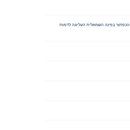
ם באופן אקראי. הקישו על הכפתור למטה כדי
ל הכפתור בפינה השמאלית העליונה לדמות
Dungeons & Dress-U
, ו
Stick Fighter