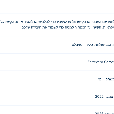
סיר אותו. הקישו על הכפתור השמאלי העליון כדי לסדר את הדמות שלכ
חצו עם העכבר או הקישו על פריט/צבע כדי להלביש או להסיר אותו. הקישו ע
קראית. הקישו על הכפתור למטה כדי לשמור את היצירה שלכם.
?
ps
,
Bearsus
חשב שולחני, טלפון וטאבלט
ה קאוואי בחינם?
Entrevero Game
שחקי יופי
צמבר 2022