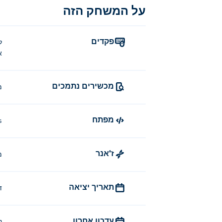
איך לשחק את משחק הלבשה קוואי?
על המשחק הזה
לחצו או הקישו על פריט/צבע כדי לצייד או לה
לשמור את היצירה שלכם.
פקדים
ל
א
מי יצר את משחק התחפושות הקוואי
Kawaii Dress-Up פותחה על ידי Entrevero Games. יש להם משחקים מדהימים נוספים ב... Poki (פוקי):
מכשירים נתמכים
מ
איך אני יכול לשחק את משחק הלבש
מפתח
אתם יכולים לשחק ב-Kawaii Dress-Up בחינם ב-Poki.
s
האם אני יכול לשחק ב-Kawaii DressUp בנייד ובמחשב שולחני?
ז'אנר
מ
ניתן לשחק ב-Kawaii Dress-Up במחשב ובמכשירים ניידים כמו טלפונים וטאבלטים.
תאריך יציאה
ד
עדכון אחרון