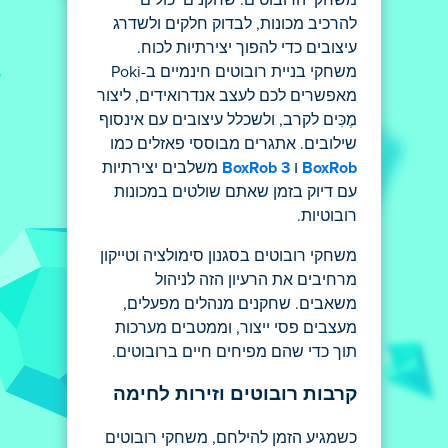
משחקי הרובוטים. שחקנים יכולים
להרכיב מכונות, לבדוק חלקים ולשדרג
עיצובים כדי להפוך יצירתיות לכוח.
משחקי בניית רובוטים חינמיים ב-Poki
מאפשרים לכם לעצב אנדרואידים, ליצור
מֶכִּים לקרב, ולשכלל עיצובים עם אינסוף
שילובים. אתגרים מבוססי פאזלים כמו
BoxRob
ו
BoxRob 3
משלבים יצירתיות
עם דיוק בזמן שאתם שולטים במכונות
רובוטיות.
משחקי רובוטים בסגנון סימולציה וטייקון
מרחיבים את הרעיון הזה לניהול
משאבים. שחקנים מנהלים מפעלים,
מעצבים פסי ייצור, וממטבים מערכות
תוך כדי שהם מפיחים חיים ברובוטים.
קרבות רובוטים וזירות לחימה
כשמגיע הזמן להילחם, משחקי רובוטים