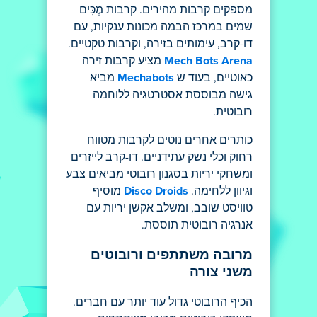
מספקים קרבות מהירים. קרבות מֶכִּים
שמים במרכז הבמה מכונות ענקיות, עם
דו-קרב, עימותים בזירה, וקרבות טקטיים.
Mech Bots Arena
מציע קרבות זירה
כאוטיים, בעוד ש
Mechabots
מביא
גישה מבוססת אסטרטגיה ללוחמה
רובוטית.
כותרים אחרים נוטים לקרבות מטווח
רחוק וכלי נשק עתידניים. דו-קרב לייזרים
ומשחקי יריות בסגנון רובוטי מביאים צבע
וגיוון ללחימה.
Disco Droids
מוסיף
טוויסט שובב, ומשלב אקשן יריות עם
אנרגיה רובוטית תוססת.
מרובה משתתפים ורובוטים
משני צורה
הכיף הרובוטי גדול עוד יותר עם חברים.