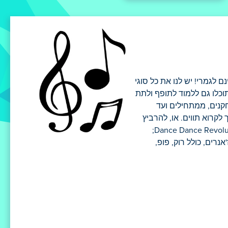
המוזיקה שלנו, אפשר לשחק בחינם לגמרי! יש לנו את כל סוגי
תוכלו גם ללמוד לתופף ולתת
קנים, ממתחילים ועד
לקרוא תווים. או, להרביץ
ביטים חזקים ולהפוך לדיג'יי מקצועי. תוכלו למקסס שירים, לשלב ביטים וליצור מיקסים של דאנס. כמה מהאתגרים שלנו דומים ל-Dance Dance Revolution;
רים, כולל רוק, פופ,