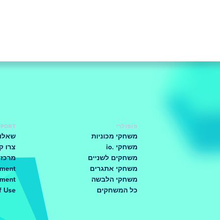
פופולרי
PPORT
משחקי מכוניות
שאלות
משחקי .io
צרו ק
משחקים לשניים
מרכז 
משחקי אתגרים
ement
משחקי הלבשה
ement
כל המשחקים
f Use