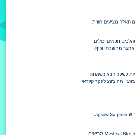
 האלה מציעים חווית
הם תכנון, סבלנות ומהלכים חכמים יכולים
 אתגר מחשבתי וכיף.
ביות לשלב הבא כשאתם
 ו-מה-ג'ונג לינקר קיודאי
לא כל משחק דורש יריבים. יש שחקנים שנהנים מאתגרי סולו או ממשחק נגד המחשב. סוליטר עכביש בוחן סבלנות ואסטרטגיה, בעוד ש-Jigsaw Surprise
למשחק חברתי יותר, משחקי לוח למסיבות מביאים את הכיף עם סבבי טריוויה, משחקי בלוף ואתגרי תפקידים סודיים. כותרים כמו Mystical Birdlink מביאים