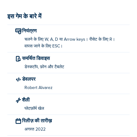
इस गेम के बारे में
नियंत्रण
चलने के लिए W, A, D या Arrow keys। रीसेट के लिए R।
वापस जाने के लिए ESC।
समर्थित डिवाइस
डेस्कटॉप, फ़ोन और टैबलेट
डेवलपर
Robert Alvarez
शैली
प्लेटफ़ॉर्म खेल
रिलीज़ की तारीख़
अगस्त 2022