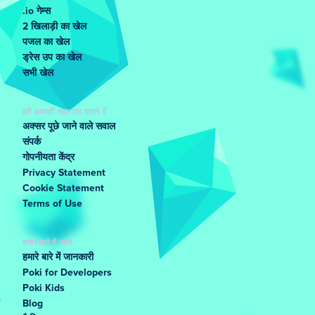
.io गेम्स
2 खिलाड़ी का खेल
पजल का खेल
ड्रेस उप का खेल
सभी खेल
हमें आपकी सहायता करने दें
अक्सर पूछे जाने वाले सवाल
संपर्क
गोपनीयता केंद्र
Privacy Statement
Cookie Statement
Terms of Use
हमारे बारे में जानें
हमारे बारे में जानकारी
Poki for Developers
Poki Kids
Blog