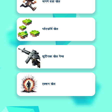
भागने वला खेल
प्लेटफ़ॉर्म खेल
शूटिंगका खेल गेम्स
एक्शन खेल