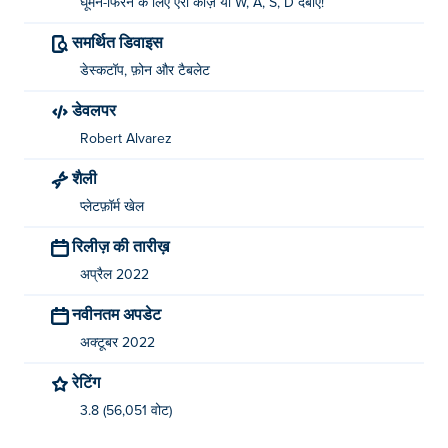
घूमने-फिरने के लिए ऐरो कीज़ या W, A, S, D दबाएँ!
समर्थित डिवाइस
डेस्कटॉप, फ़ोन और टैबलेट
डेवलपर
Robert Alvarez
शैली
प्लेटफ़ॉर्म खेल
रिलीज़ की तारीख़
अप्रैल 2022
नवीनतम अपडेट
अक्टूबर 2022
रेटिंग
3.8 (56,051 वोट)