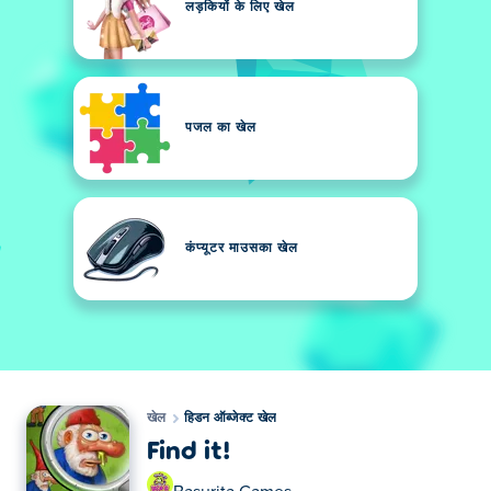
लड़कियों के लिए खेल
पजल का खेल
कंप्यूटर माउसका खेल
खेल
हिडन ऑब्जेक्ट खेल
Find it!