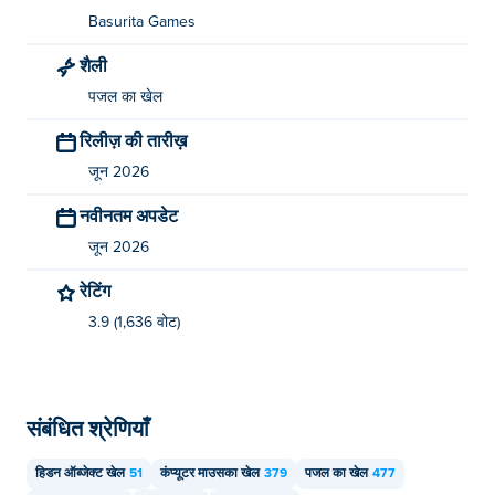
यहां खेलें। Poki (पोकी):
Moley Miner
और
Crazy Merge
!
Basurita Games
शैली
मैं Find it! गेम मुफ्त में कैसे खेल सकता हूँ?
पजल का खेल
आप Poki पर Find it! गेम मुफ्त में खेल सकते हैं।
रिलीज़ की तारीख़
क्या मैं Find it! गेम को मोबाइल और डेस्कटॉप डिवाइस पर
जून 2026
खेल सकता हूँ?
नवीनतम अपडेट
फाइंड इट! गेम को आप अपने कंप्यूटर और मोबाइल डिवाइस जैसे फोन और
जून 2026
टैबलेट पर खेल सकते हैं।
रेटिंग
3.9 (1,636 वोट)
संबंधित श्रेणियाँ
हिडन ऑब्जेक्ट खेल
51
कंप्यूटर माउसका खेल
379
पजल का खेल
477