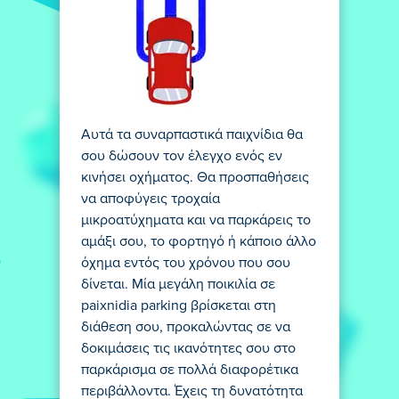
Αυτά τα συναρπαστικά παιχνίδια θα
σου δώσουν τον έλεγχο ενός εν
κινήσει οχήματος. Θα προσπαθήσεις
να αποφύγεις τροχαία
μικροατύχηματα και να παρκάρεις το
αμάξι σου, το φορτηγό ή κάποιο άλλο
όχημα εντός του χρόνου που σου
δίνεται. Μία μεγάλη ποικιλία σε
paixnidia parking βρίσκεται στη
διάθεση σου, προκαλώντας σε να
δοκιμάσεις τις ικανότητες σου στο
παρκάρισμα σε πολλά διαφορέτικα
περιβάλλοντα. Έχεις τη δυνατότητα