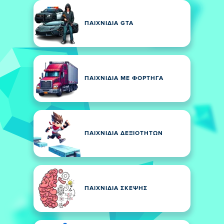
ΠΑΙΧΝΊΔΙΑ GTA
ΠΑΙΧΝΊΔΙΑ ΜΕ ΦΟΡΤΗΓΆ
ΠΑΙΧΝΊΔΙΑ ΔΕΞΙΟΤΉΤΩΝ
ΠΑΙΧΝΊΔΙΑ ΣΚΈΨΗΣ