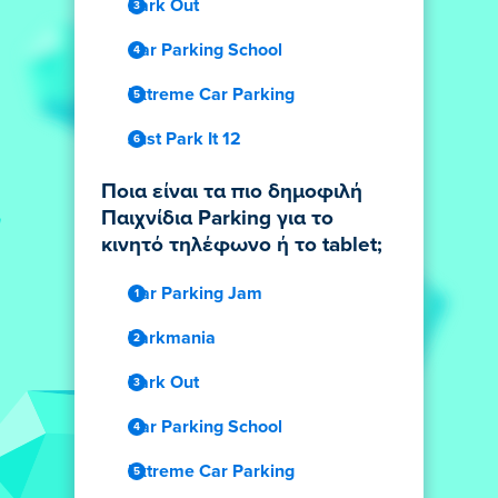
Park Out
Car Parking School
Extreme Car Parking
Just Park It 12
Ποια είναι τα πιο δημοφιλή
Παιχνίδια Parking για το
κινητό τηλέφωνο ή το tablet;
Car Parking Jam
Parkmania
Park Out
Car Parking School
Extreme Car Parking