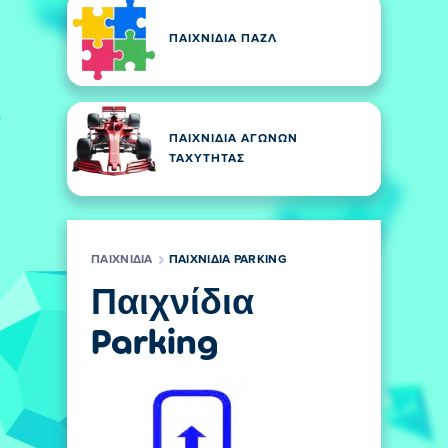
ΠΑΙΧΝΊΔΙΑ ΠΑΖΛ
ΠΑΙΧΝΊΔΙΑ ΑΓΏΝΩΝ
ΤΑΧΎΤΗΤΑΣ
ΠΑΙΧΝΊΔΙΑ
ΠΑΙΧΝΊΔΙΑ PARKING
Παιχνίδια
Parking