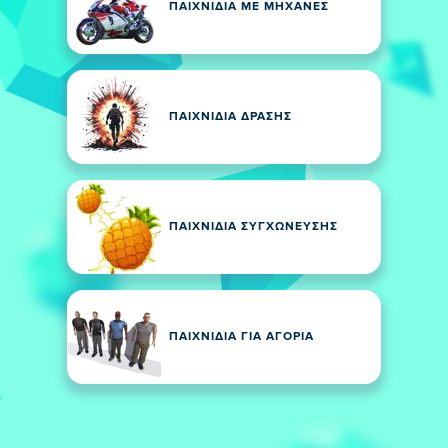
ΠΑΙΧΝΊΔΙΑ ΜΕ ΜΗΧΑΝΈΣ
ΠΑΙΧΝΊΔΙΑ ΔΡΆΣΗΣ
ΠΑΙΧΝΊΔΙΑ ΣΥΓΧΏΝΕΥΣΗΣ
ΠΑΙΧΝΊΔΙΑ ΓΙΑ ΑΓΌΡΙΑ