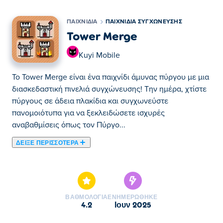
ΠΑΙΧΝΊΔΙΑ
ΠΑΙΧΝΊΔΙΑ ΣΥΓΧΏΝΕΥΣΗΣ
Tower Merge
Kuyi Mobile
Το Tower Merge είναι ένα παιχνίδι άμυνας πύργου με μια
διασκεδαστική πινελιά συγχώνευσης! Την ημέρα, χτίστε
πύργους σε άδεια πλακίδια και συγχωνεύστε
πανομοιότυπα για να ξεκλειδώσετε ισχυρές
αναβαθμίσεις όπως τον Πύργο...
ΔΕΊΞΕ ΠΕΡΙΣΣΌΤΕΡΑ
Το Tower Merge είναι ένα παιχνίδι άμυνας πύργου με μια
διασκεδαστική πινελιά συγχώνευσης! Την ημέρα, χτίστε
πύργους σε άδεια πλακίδια και συγχωνεύστε
πανομοιότυπα για να ξεκλειδώσετε ισχυρές
ΒΑΘΜΟΛΟΓΊΑ
ΕΝΗΜΕΡΏΘΗΚΕ
αναβαθμίσεις όπως τον Πύργο της Σκοπιάς, τον Πύργο
4.2
Ιουν 2025
των Προσκόπων, τον Διπλό Πύργο και άλλα. Όταν