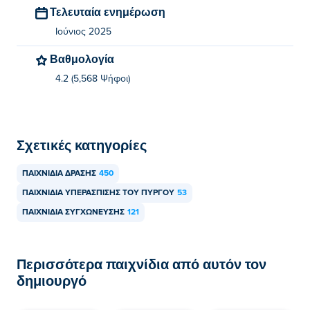
Μπορείτε να παίξετε το Tower Merge δωρεάν στο Poki.
Τελευταία ενημέρωση
Μπορώ να παίξω το Tower Merge σε κινητές
Ιούνιος 2025
συσκευές και υπολογιστή;
Βαθμολογία
Το Tower Merge μπορεί να παιχτεί στον υπολογιστή σας
4.2 (5,568 Ψήφοι)
και σε κινητές συσκευές όπως τηλέφωνα και tablet.
Σχετικές κατηγορίες
ΠΑΙΧΝΊΔΙΑ ΔΡΆΣΗΣ
450
ΠΑΙΧΝΊΔΙΑ ΥΠΕΡΆΣΠΙΣΗΣ ΤΟΥ ΠΎΡΓΟΥ
53
ΠΑΙΧΝΊΔΙΑ ΣΥΓΧΏΝΕΥΣΗΣ
121
Περισσότερα παιχνίδια από αυτόν τον
δημιουργό