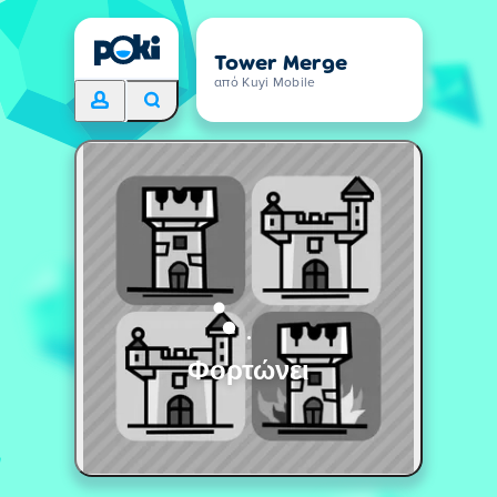
Tower Merge
από Kuyi Mobile
Φορτώνει