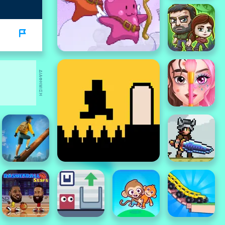
ΔΙΑΦΉΜΙΣΗ