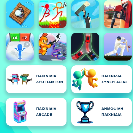
ΠΑΙΧΝΊΔΙΑ
ΠΑΙΧΝΊΔΙΑ
ΔΥΟ ΠΑΙΚΤΏΝ
ΣΥΝΕΡΓΑΣΊΑΣ
ΠΑΙΧΝΊΔΙΑ
ΔΗΜΟΦΙΛΉ
ARCADE
ΠΑΙΧΝΊΔΙΑ