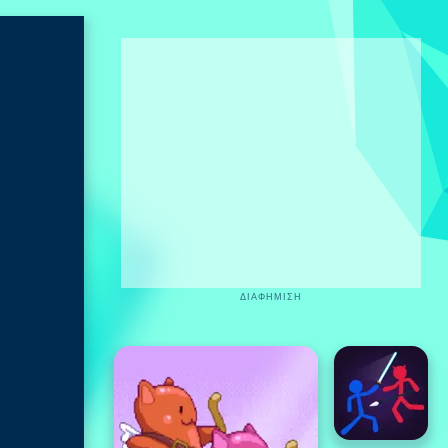
ΔΙΑΦΉΜΙΣΗ