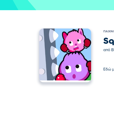
ΠΑΙΧΝΊ
Sq
από
B
Εδώ μ
Εδώ μπορείτε να παίξετε το Squish Run. Τ