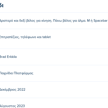
δι
Αριστερό και δεξί βέλος για κίνηση. Πάνω βέλος για άλμα. M ή Spacebar 
Επιτραπέζιος, τηλέφωνο και tablet
Brad Erkkila
Παιχνίδια Πλατφόρμας
Δεκέμβριος 2022
Αύγουστος 2023