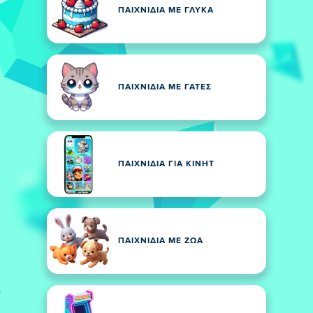
ΠΑΙΧΝΙΔΙΑ ΜΕ ΓΛΥΚΆ
ΠΑΙΧΝΊΔΙΑ ΜΕ ΓΆΤΕΣ
ΠΑΙΧΝΊΔΙΑ ΓΙΑ ΚΙΝΗΤ
ΠΑΙΧΝΊΔΙΑ ΜΕ ΖΩΑ