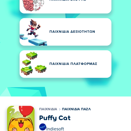
ΠΑΙΧΝΊΔΙΑ ΔΕΞΙΟΤΉΤΩΝ
ΠΑΙΧΝΊΔΙΑ ΠΛΑΤΦΌΡΜΑΣ
ΠΑΙΧΝΊΔΙΑ
ΠΑΙΧΝΊΔΙΑ ΠΑΖΛ
Puffy Cat
Indiesoft