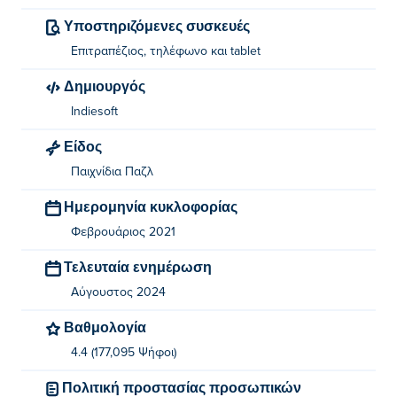
Υποστηριζόμενες συσκευές
Επιτραπέζιος, τηλέφωνο και tablet
Δημιουργός
Indiesoft
Είδος
Παιχνίδια Παζλ
Ημερομηνία κυκλοφορίας
Φεβρουάριος 2021
Τελευταία ενημέρωση
Αύγουστος 2024
Βαθμολογία
4.4 (177,095 Ψήφοι)
Πολιτική προστασίας προσωπικών