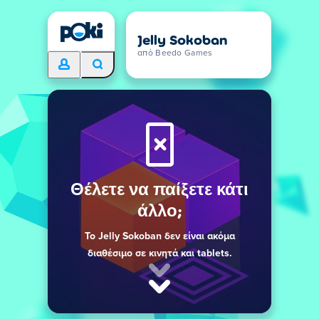
Jelly Sokoban
από Beedo Games
Θέλετε να παίξετε κάτι
άλλο;
Το Jelly Sokoban δεν είναι ακόμα
διαθέσιμο σε κινητά και tablets.