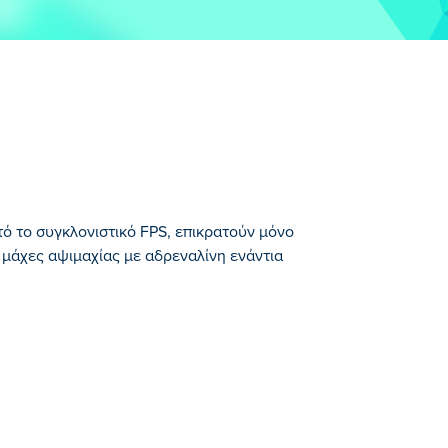
τό το συγκλονιστικό FPS, επικρατούν μόνο
ς: μάχες αψιμαχίας με αδρεναλίνη ενάντια
 μόνο οι ισχυρότεροι και πιο στρατηγικοί
κιμάστε τα όριά σας στη αδυσώπητη
 να ξεπεράσετε τους αντιπάλους σας σε
ερό από το προηγούμενο. Πιέστε τον
ε έναν κόσμο όπου η γραμμή μεταξύ