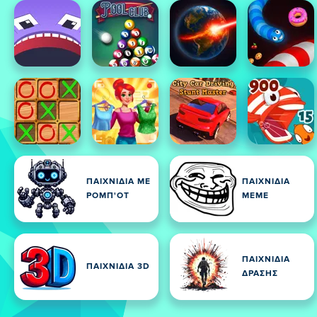
ΠΑΙΧΝΊΔΙΑ ΜΕ
ΠΑΙΧΝΊΔΙΑ
ΡΟΜΠ'ΟΤ
MEME
ΠΑΙΧΝΊΔΙΑ
ΠΑΙΧΝΊΔΙΑ 3D
ΔΡΆΣΗΣ