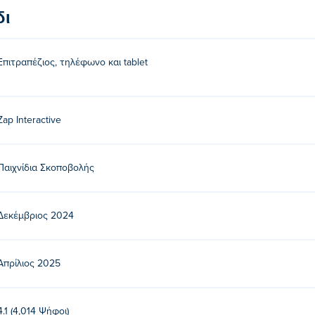
ι. Λάβετε μέρος στον αγώνα και αποδείξτε την αξία σας σε αυτή
δι
Επιτραπέζιος, τηλέφωνο και tablet
Zap Interactive
Παιχνίδια Σκοποβολής
Δεκέμβριος 2024
Απρίλιος 2025
4.1 (4,014 Ψήφοι)