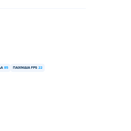
ΛΑ
85
ΠΑΙΧΝΊΔΙΑ FPS
22