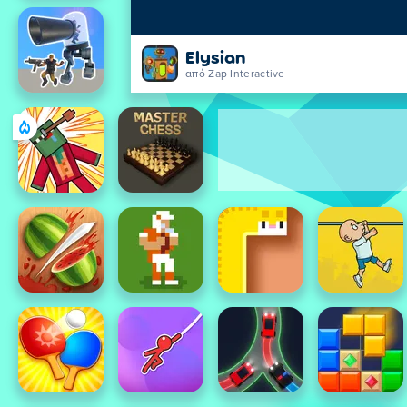
Elysian
από Zap Interactive