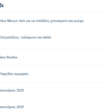
δι
Κάνε Mouse click για να επιλέξεις χτενίσματα και ρούχα.
Επιτραπέζιος, τηλέφωνο και tablet
Idea Studios
Παιχνίδια ομορφιάς
Ιανουάριος 2021
Ιανουάριος 2021