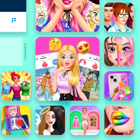
K
ΔΙΑΦΉΜΙΣΗ