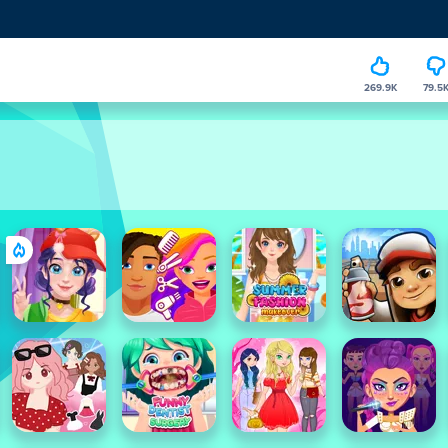
269.9K
79.5