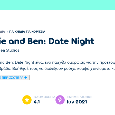
ΔΙΑ
ΠΑΙΧΝΊΔΙΑ ΓΙΑ ΚΟΡΊΤΣΙΑ
lie and Ben: Date Night
dea Studios
 and Ben: Date Night είναι ένα παιχνίδι ομορφιάς για την προετο
βράδυ. Βοήθησέ τους να διαλέξουν ρούχα, κομψά χτενίσματα κα
Ε ΠΕΡΙΣΣΌΤΕΡΑ
 Date Night. Το Ellie and Ben: Date Night είναι ένα από τα επιλε
ΒΑΘΜΟΛΟΓΊΑ
ΕΝΗΜΕΡΏΘΗΚΕ
4.1
Ιαν 2021