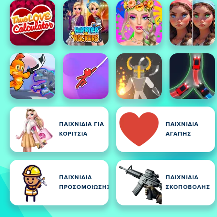
ΠΑΙΧΝΊΔΙΑ ΓΙΑ
ΠΑΙΧΝΊΔΙΑ
ΚΟΡΊΤΣΙΑ
ΑΓΆΠΗΣ
ΠΑΙΧΝΊΔΙΑ
ΠΑΙΧΝΊΔΙΑ
ΠΡΟΣΟΜΟΊΩΣΗΣ
ΣΚΟΠΟΒΟΛΉΣ