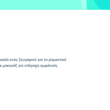
ιμασία ενός ζευγαριού για το ρομαντικό
ι μακιγιάζ για υπέροχη εμφάνιση.
γμένα Παιχνίδια για Κορίτσια.