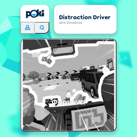
Distraction Driver
από Dinobros
Φορτώνει