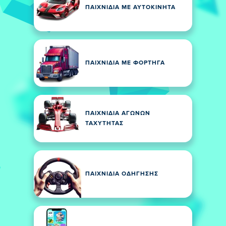
ΠΑΙΧΝΊΔΙΑ ΜΕ ΑΥΤΟΚΊΝΗΤΑ
ΠΑΙΧΝΊΔΙΑ ΜΕ ΦΟΡΤΗΓΆ
ΠΑΙΧΝΊΔΙΑ ΑΓΏΝΩΝ
ΤΑΧΎΤΗΤΑΣ
ΠΑΙΧΝΊΔΙΑ ΟΔΉΓΗΣΗΣ