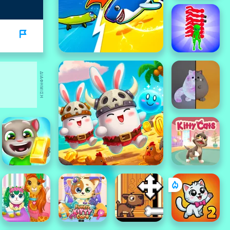
ΔΙΑΦΉΜΙΣΗ