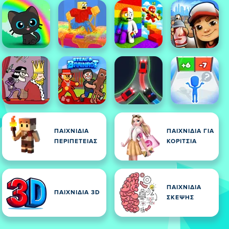
ΠΑΙΧΝΊΔΙΑ
ΠΑΙΧΝΊΔΙΑ ΓΙΑ
ΠΕΡΙΠΈΤΕΙΑΣ
ΚΟΡΊΤΣΙΑ
ΠΑΙΧΝΊΔΙΑ
ΠΑΙΧΝΊΔΙΑ 3D
ΣΚΈΨΗΣ