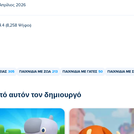
Απρίλιος 2026
4.4 (8,258 Ψήφοι)
ΕΙΑΣ
305
ΠΑΙΧΝΊΔΙΑ ΜΕ ΖΩΑ
213
ΠΑΙΧΝΊΔΙΑ ΜΕ ΓΆΤΕΣ
50
ΠΑΙΧΝΊΔΙΑ ΜΕ 
πό αυτόν τον δημιουργό