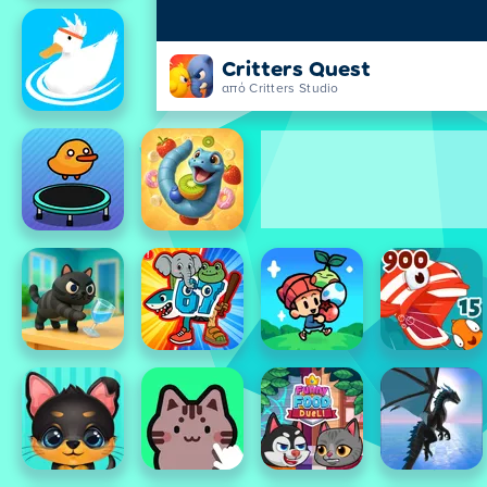
Critters Quest
από Critters Studio