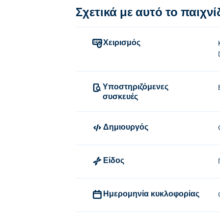
Πώς να παίξετε το Critters Quest;
Σχετικά με αυτό το παιχνί
Κάντε κλικ ή πατήστε για να κάνετε την ε
Χειρισμός
Ποιος δημιούργησε το Critters Que
Το Critters Quest δημιουργήθηκε από το Cr
Πώς μπορώ να παίξω το Critters 
Υποστηριζόμενες
συσκευές
Μπορείτε να παίξετε το Critters Quest δω
Δημιουργός
Μπορώ να παίξω το Critters Quest
Το Critters Quest μπορεί να παιχτεί στον
Είδος
Ημερομηνία κυκλοφορίας