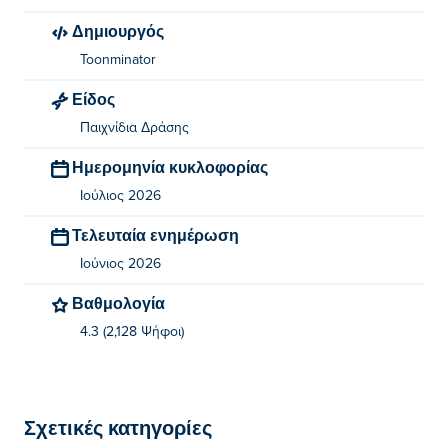
κατακτήστε την αρένα, μία κάρτα τη φορά!
Δημιουργός
Πώς να παίξετε Clash of Cards;
Toonminator
Κάντε κλικ ή πατήστε για να κάνετε την επιλογή.
Είδος
Παιχνίδια Δράσης
Ποιος δημιούργησε το Clash of Cards;
Ημερομηνία κυκλοφορίας
Το Clash of Cards δημιουργήθηκε από την Toonminator.
Ιούλιος 2026
Παίξτε τα άλλα παιχνίδια τους στο Poki (ποκι):
Push
Titans
!
Τελευταία ενημέρωση
Ιούνιος 2026
Πώς μπορώ να παίξω Clash of Cards δωρεάν;
Βαθμολογία
Μπορείτε να παίξετε Clash of Cards δωρεάν στο Poki.
4.3 (2,128 Ψήφοι)
Μπορώ να παίξω Clash of Cards σε κινητές
συσκευές και υπολογιστή;
Το Clash of Cards μπορεί να παιχτεί στον υπολογιστή σας
Σχετικές κατηγορίες
και σε κινητές συσκευές όπως τηλέφωνα και tablet.