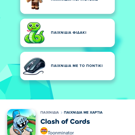
ΠΑΙΧΝΊΔΙΑ ΦΙΔΑΚΙ
ΠΑΙΧΝΊΔΙΑ ΜΕ ΤΟ ΠΟΝΤΊΚΙ
ΠΑΙΧΝΊΔΙΑ
ΠΑΙΧΝΊΔΙΑ ΜΕ ΧΑΡΤΙΆ
Clash of Cards
Toonminator