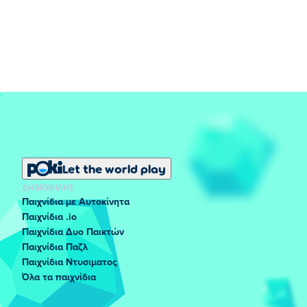
Let the world play
ΔΗΜΟΦΙΛΉΣ
Παιχνίδια με Αυτοκίνητα
Παιχνίδια .io
Παιχνίδια Δυο Παικτών
Παιχνίδια Παζλ
Παιχνίδια Ντυσιματος
Όλα τα παιχνίδια