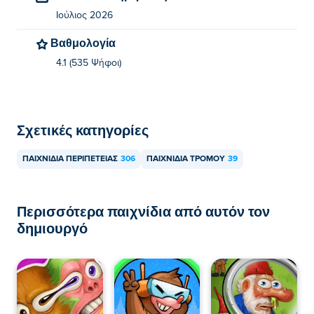
Ιούλιος 2026
Βαθμολογία
4.1 (535 Ψήφοι)
Σχετικές κατηγορίες
ΠΑΙΧΝΊΔΙΑ ΠΕΡΙΠΈΤΕΙΑΣ
306
ΠΑΙΧΝΊΔΙΑ ΤΡΌΜΟΥ
39
Περισσότερα παιχνίδια από αυτόν τον
δημιουργό