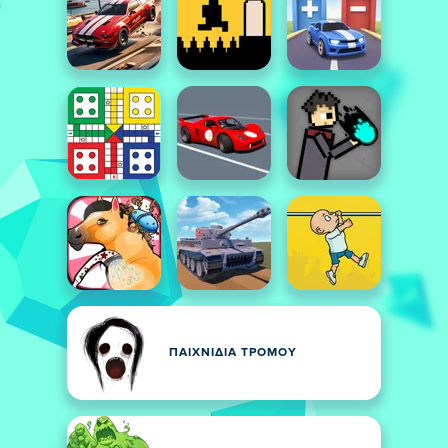
ΠΑΙΧΝΊΔΙΑ ΤΡΌΜΟΥ