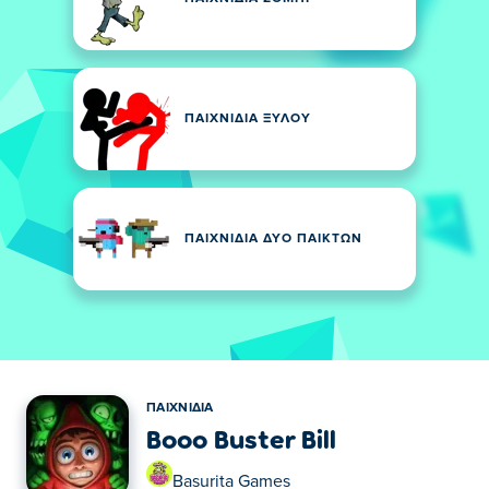
ΠΑΙΧΝΊΔΙΑ ΞΎΛΟΥ
ΠΑΙΧΝΊΔΙΑ ΔΥΟ ΠΑΙΚΤΏΝ
ΠΑΙΧΝΊΔΙΑ
Booo Buster Bill
Basurita Games