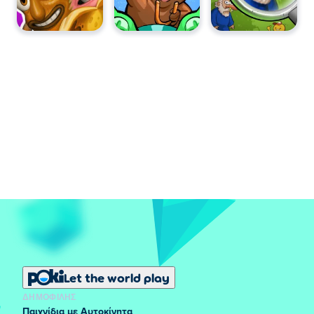
Let the world play
ΔΗΜΟΦΙΛΉΣ
Παιχνίδια με Αυτοκίνητα