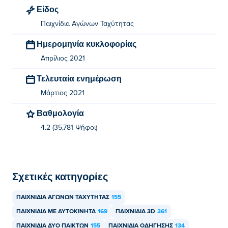
Είδος
Παιχνίδια Αγώνων Ταχύτητας
Ημερομηνία κυκλοφορίας
Απρίλιος 2021
Τελευταία ενημέρωση
Μάρτιος 2021
Βαθμολογία
4.2 (35,781 Ψήφοι)
Σχετικές κατηγορίες
ΠΑΙΧΝΊΔΙΑ ΑΓΏΝΩΝ ΤΑΧΎΤΗΤΑΣ
155
ΠΑΙΧΝΊΔΙΑ ΜΕ ΑΥΤΟΚΊΝΗΤΑ
169
ΠΑΙΧΝΊΔΙΑ 3D
361
ΠΑΙΧΝΊΔΙΑ ΔΥΟ ΠΑΙΚΤΏΝ
155
ΠΑΙΧΝΊΔΙΑ ΟΔΉΓΗΣΗΣ
134