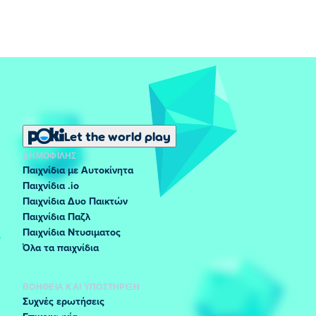
Let the world play
ΔΗΜΟΦΙΛΉΣ
Παιχνίδια με Αυτοκίνητα
Παιχνίδια .io
Παιχνίδια Δυο Παικτών
Παιχνίδια Παζλ
Παιχνίδια Ντυσιματος
Όλα τα παιχνίδια
ΒΟΉΘΕΙΑ ΚΑΙ ΥΠΟΣΤΉΡΙΞΗ
Συχνές ερωτήσεις