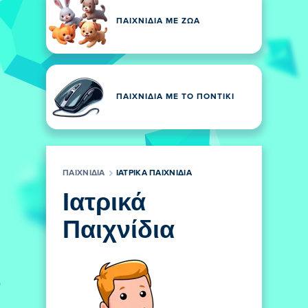
ΠΑΙΧΝΊΔΙΑ ΜΕ ΖΩΑ
ΠΑΙΧΝΊΔΙΑ ΜΕ ΤΟ ΠΟΝΤΊΚΙ
ΠΑΙΧΝΊΔΙΑ
ΙΑΤΡΙΚΆ ΠΑΙΧΝΊΔΙΑ
Ιατρικά
Παιχνίδια