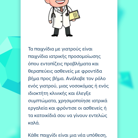
Τα παιχνίδια με γιατρούς είναι
παιχνίδια ιατρικής προσομοίωσης
όπου εντοπίζεις προβλήματα και
θεραπεύεις ασθενείς με φροντίδα
βήμα προς βήμα. Ανάλαβε τον ρόλο
ενός γιατρού, μιας νοσοκόμας ή ενός
ιδιοκτήτη κλινικής και έλεγξε
συμπτώματα, χρησιμοποίησε ιατρικά
εργαλεία και φρόντισε οι ασθενείς ή
τα κατοικίδιά σου να γίνουν εντελώς
καλά.
Κάθε παιχνίδι είναι μια νέα υπόθεση,