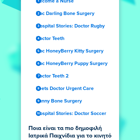
Become a Nurse
Doc Darling Bone Surgery
Hospital Stories: Doctor Rugby
Doctor Teeth
Doc HoneyBerry Kitty Surgery
Doc HoneyBerry Puppy Surgery
Doctor Teeth 2
Feets Doctor Urgent Care
Funny Bone Surgery
Hospital Stories: Doctor Soccer
Ποια είναι τα πιο δημοφιλή
Ιατρικά Παιχνίδια για το κινητό