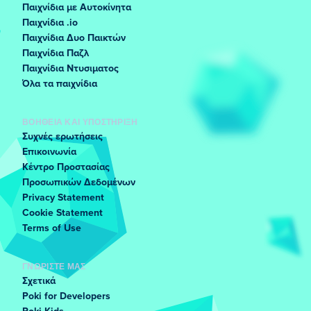
Παιχνίδια με Αυτοκίνητα
Παιχνίδια .io
Παιχνίδια Δυο Παικτών
Παιχνίδια Παζλ
Παιχνίδια Ντυσιματος
Όλα τα παιχνίδια
ΒΟΉΘΕΙΑ ΚΑΙ ΥΠΟΣΤΉΡΙΞΗ
Συχνές ερωτήσεις
Επικοινωνία
Κέντρο Προστασίας
Προσωπικών Δεδομένων
Privacy Statement
Cookie Statement
Terms of Use
ΓΝΩΡΊΣΤΕ ΜΑΣ
Σχετικά
Poki for Developers