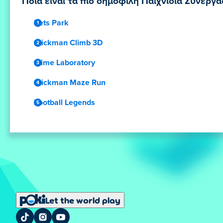
Ποια είναι τα πιο δημοφιλή Παιχνίδια Συνεργασ
Pets Park
Stickman Climb 3D
Slime Laboratory
Stickman Maze Run
Football Legends
Let the world play