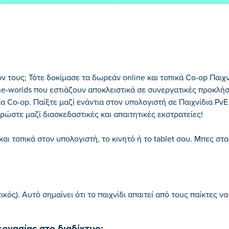
ίον τους; Τότε δοκίμασε τα δωρεάν online και τοπικά Co-op Παι
ne-worlds που εστιάζουν αποκλειστικά σε συνεργατικές προκλήσ
α Co-op. Παίξτε μαζί ενάντια στον υπολογιστή σε Παιχνίδια PvE 
ηρώστε μαζί διασκεδαστικές και απαιτητικές εκστρατείες!
αι τοπικά στον υπολογιστή, το κινητό ή το tablet σου. Μπες στα
κός). Αυτό σημαίνει ότι το παιχνίδι απαιτεί από τους παίκτες ν
ργασίας στο διαδίκτυο;