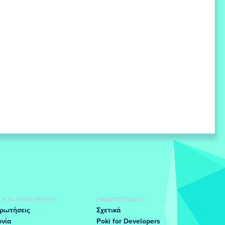
 ΚΑΙ ΥΠΟΣΤΉΡΙΞΗ
ΓΝΩΡΊΣΤΕ ΜΑΣ
ερωτήσεις
Σχετικά
ωνία
Poki for Developers