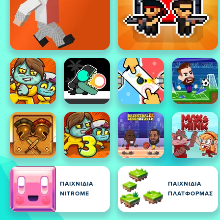
ΠΑΙΧΝΊΔΙΑ
ΠΑΙΧΝΊΔΙΑ
NITROME
ΠΛΑΤΦΌΡΜΑΣ