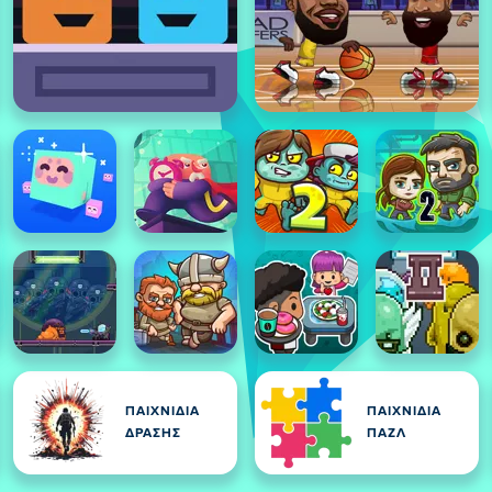
ΠΑΙΧΝΊΔΙΑ
ΠΑΙΧΝΊΔΙΑ
ΔΡΆΣΗΣ
ΠΑΖΛ