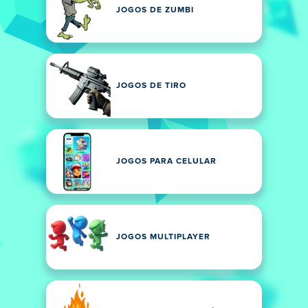
JOGOS DE ZUMBI
JOGOS DE TIRO
JOGOS PARA CELULAR
JOGOS MULTIPLAYER