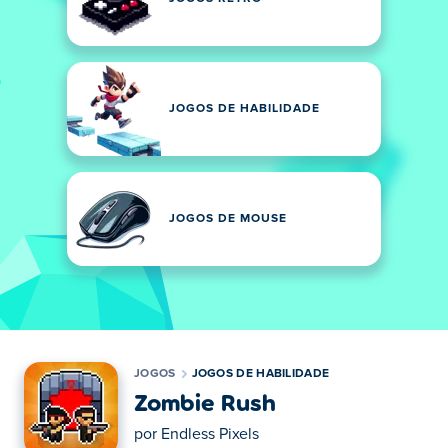
JOGOS DE HABILIDADE
JOGOS DE MOUSE
JOGOS
JOGOS DE HABILIDADE
Zombie Rush
por
Endless Pixels