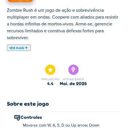
Zombie Rush é um jogo de ação e sobrevivência
multiplayer em ondas. Coopere com aliados para resistir
a hordas infinitas de mortos-vivos. Arme-se, gerencie
recursos limitados e construa defesas fortes para
sobreviver.
VER MAIS
Zombie Rush é um jogo de ação roguelike onde você
pode jogar com diferentes heróis para abrir caminho
através de ondas de zumbis! Cada herói traz suas
próprias habilidades para o campo de batalha, e você
AVALIAÇÃO
ATUALIZADO
pode aprimorá-las usando as joias que ganha ao matar os
4.4
mai. de 2025
zumbis. Armado com armas de fogo automáticas, você
precisa liderar a batalha movendo-se rapidamente para
evitar qualquer dano! À medida que você avança na
Sobre este jogo
batalha, você ficará mais forte, descobrirá novas
vantagens e aprimorará suas habilidades especiais.
Controles
Quanto mais você joga, mais desafiador o jogo se torna
Mova-se com W, A, S, D ou Up arrow, Down