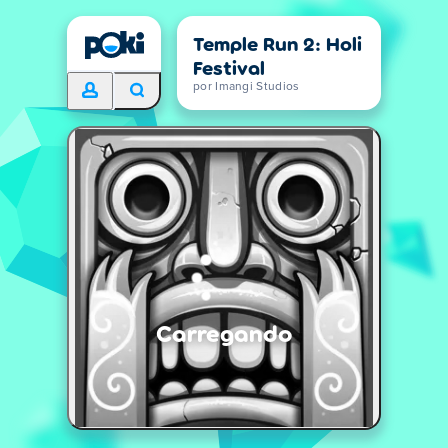
Temple Run 2: Holi
Festival
por Imangi Studios
Carregando