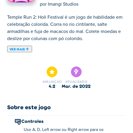
por
Imangi Studios
Temple Run 2: Holi Festival é um jogo de habilidade em
celebração colorida. Corra no rio cintilante, salte
armadilhas e fuja de macacos do mal. Colete moedas e
deslize por colunas com pó colorido.
VER MAIS
Temple Run 2: Holi Festival é um jogo de corrida sem fim
desenvolvido pela Imangi. Comemore o Festival Holi nos
templos coloridos reinventados em Temple Run 2! Pegue
o ídolo de ouro e fuja evitando todos os obstáculos e
AVALIAÇÃO
ATUALIZADO
armadilhas que se encontram pelo caminho. O mapa do
4.2
mar. de 2022
Holi Festival adiciona um pouco de vibração à
experiência clássica de Temple Run 2, das cachoeiras do
arco-íris às frágeis colunas pulverizadas em várias cores.
Sobre este jogo
Você está pronto para uma nova aventura emocionante?
Controles
Como jogar Temple Run 2: Holi Festival
Use A, D, Left arrow ou Right arrow para se
online?