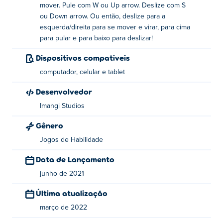
mover. Pule com W ou Up arrow. Deslize com S
ou Down arrow. Ou então, deslize para a
Teclado
esquerda/direita para se mover e virar, para cima
para pular e para baixo para deslizar!
Mover - AD ou teclas de seta esquerda / direita
Dispositivos compatíveis
Saltar - W ou tecla de seta para cima
computador, celular e tablet
Deslize para baixo - S ou tecla de seta para baixo
Desenvolvedor
Móvel
Imangi Studios
Gênero
Mover e virar - deslize para a esquerda / direita
Jogos de Habilidade
Jump - deslize para cima
Data de Lançamento
Deslize - deslize para baixo
junho de 2021
Quem criou o Temple Run 2: Holi Festival?
Última atualização
Temple Run 2: Holi Festival é um novo mapa da segunda
março de 2022
parcela do mega-hit Temple Run. Foi criado por Imangi.