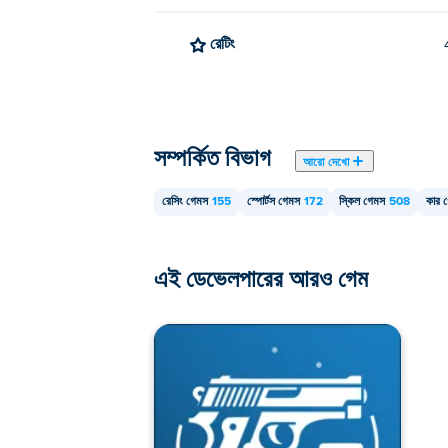
রেটিং
সম্পর্কিত বিভাগ
আরো দেখো
রেসিং গেমস
155
স্পোর্টস গেমস
172
স্কিল গেমস
508
কার 
এই ডেভেলপারের আরও গেম