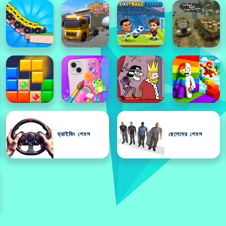
ড্রাইভিং গেমস
ছেলেদের গেমস