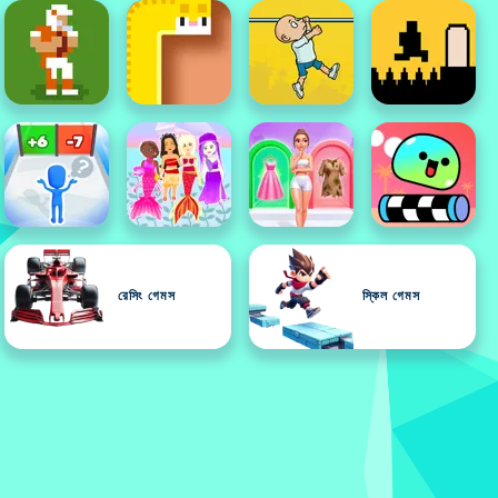
রেসিং গেমস
স্কিল গেমস