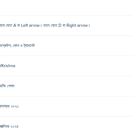
বামে যেতে A বা Left arrow। ডানে যেতে D বা Right arrow।
ডেস্কটপ, ফোন ও ট্যাবলেট
VKrishna
রেসিং গেমস
নভেম্বর ২০২১
অক্টোবর ২০২৫