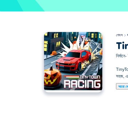
গেমস
Ti
নির্মানে-
TinyTow
সহজ, এব
আরো দ
এখানে আপনি TinyTownRacing খেলতে পারেন। TinyT