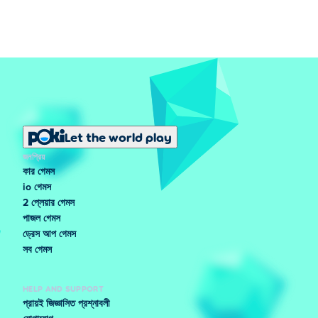
Let the world play
জনপ্রিয়
কার গেমস
io গেমস
2 প্লেয়ার গেমস
পাজল গেমস
ড্রেস আপ গেমস
সব গেমস
HELP AND SUPPORT
প্রায়ই জিজ্ঞাসিত প্রশ্নাবলী