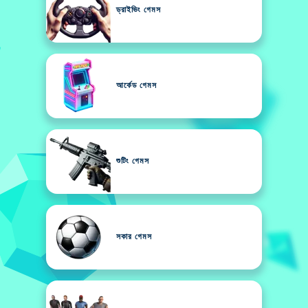
ড্রাইভিং গেমস
আর্কেড গেমস
শুটিং গেমস
সকার গেমস