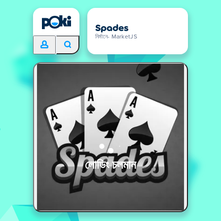
Spades
নির্মানে- MarketJS
লোডিং চলমান