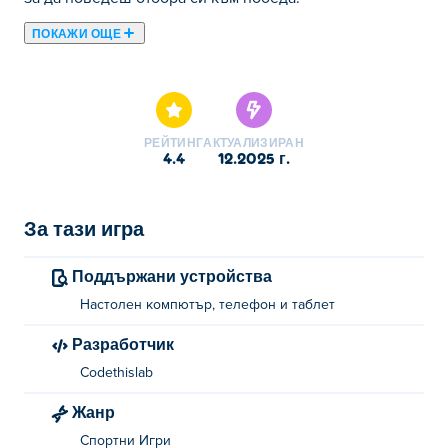
ПОКАЖИ ОЩЕ
Тук можете да играете Penalty Kicks. Penalty Kicks е
една от нашите избрани Спортни Игри.
РЕЙТИНГ
АКТУАЛИЗИРАН
4.4
12.2025 г.
За тази игра
Поддържани устройства
Настолен компютър, телефон и таблет
Разработчик
Codethislab
Жанр
Спортни Игри