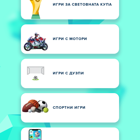
ИГРИ ЗА СВЕТОВНАТА КУПА
ИГРИ С МОТОРИ
ИГРИ С ДУЗПИ
СПОРТНИ ИГРИ