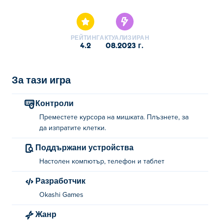
нашите избрани Стратегически Игри.
РЕЙТИНГ
АКТУАЛИЗИРАН
4.2
08.2023 г.
За тази игра
Контроли
Преместете курсора на мишката. Плъзнете, за
да изпратите клетки.
Поддържани устройства
Настолен компютър, телефон и таблет
Разработчик
Okashi Games
Жанр