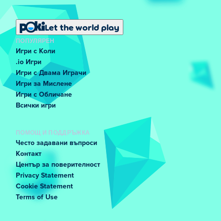
Let the world play
ПОПУЛЯРЕН
Игри с Коли
.io Игри
Игри с Двама Играчи
Игри за Мислене
Игри с Обличане
Всички игри
ПОМОЩ И ПОДДРЪЖКА
Често задавани въпроси
Контакт
Център за поверителност
Privacy Statement
Cookie Statement
Terms of Use