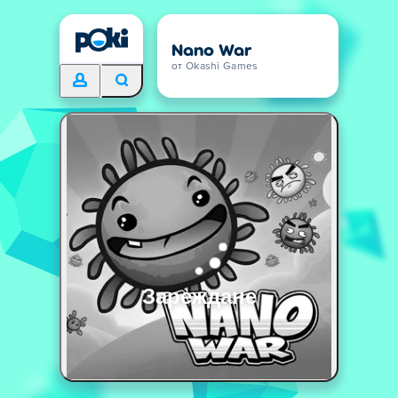
Nano War
от Okashi Games
Зареждане