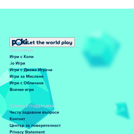
Let the world play
ПОПУЛЯРЕН
Игри с Коли
.io Игри
Игри с Двама Играчи
Игри за Мислене
Игри с Обличане
Всички игри
ПОМОЩ И ПОДДРЪЖКА
Често задавани въпроси
Контакт
Център за поверителност
Privacy Statement