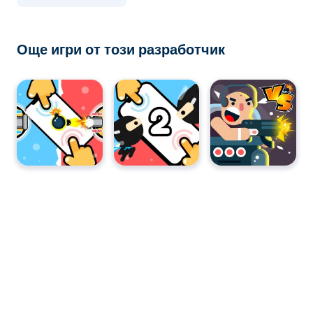
Още игри от този разработчик