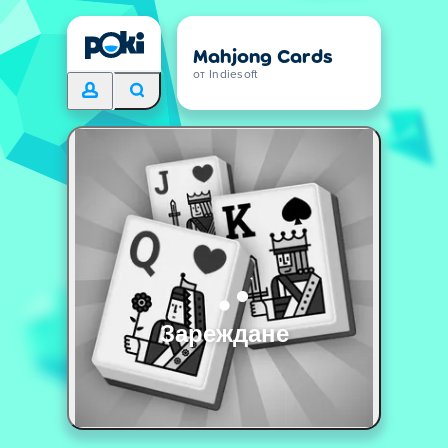
Mahjong Cards
от Indiesoft
Зареждане