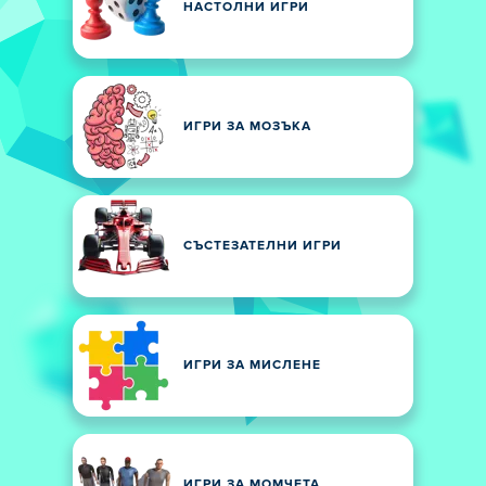
НАСТОЛНИ ИГРИ
ИГРИ ЗА МОЗЪКА
СЪСТЕЗАТЕЛНИ ИГРИ
ИГРИ ЗА МИСЛЕНЕ
ИГРИ ЗА МОМЧЕТА