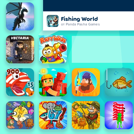
Fishing World
от Panda Pasha Games