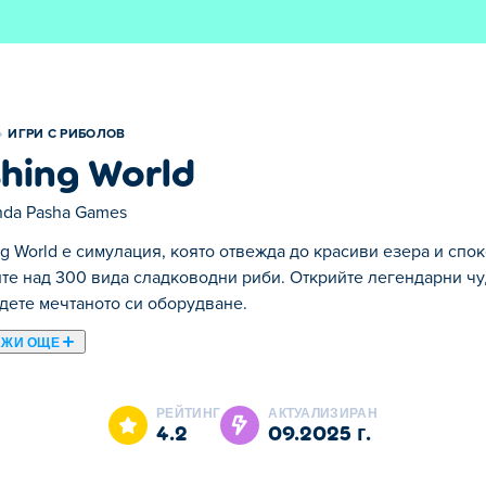
ИГРИ С РИБОЛОВ
shing World
nda Pasha Games
ng World е симулация, която отвежда до красиви езера и спок
те над 300 вида сладководни риби. Открийте легендарни ч
дете мечтаното си оборудване.
АЖИ ОЩЕ
 приключение! Хвърлете въдицата си, намотайте рядка и уни
ец. Изследвайте нови води, купувайте по-добри лодки и пови
РЕЙТИНГ
АКТУАЛИЗИРАН
те ли да ги хванете всички и да станете легенда за риболо
4.2
09.2025 г.