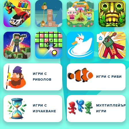
ИГРИ С
ИГРИ С РИБИ
РИБОЛОВ
КИ
ИГРИ С
МУЛТИПЛЕЙЪР
ИЗЧАКВАНЕ
ИГРИ