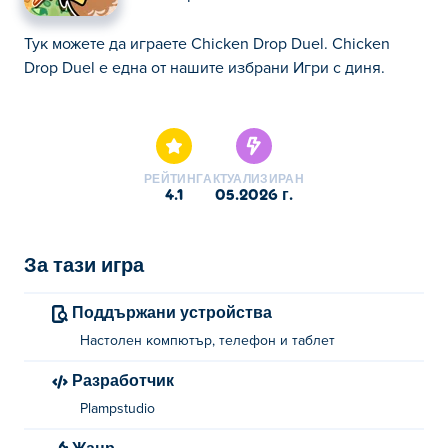
Тук можете да играете Chicken Drop Duel. Chicken
Drop Duel е една от нашите избрани Игри с диня.
Тук можете да играете Chicken Drop Duel. Chicken
Drop Duel е една от нашите избрани Игри с диня.
РЕЙТИНГ
АКТУАЛИЗИРАН
4.1
05.2026 г.
За тази игра
Поддържани устройства
Настолен компютър, телефон и таблет
Разработчик
Plampstudio
Жанр