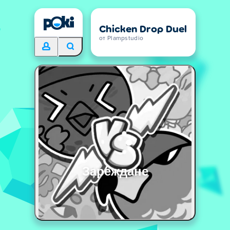
Chicken Drop Duel
от Plampstudio
Зареждане