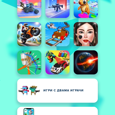
ИГРИ С ДВАМА ИГРАЧИ