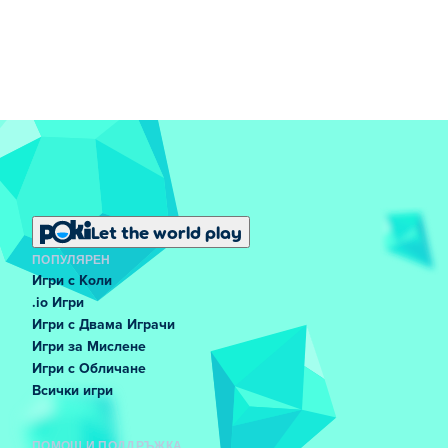
Let the world play
ПОПУЛЯРЕН
Игри с Коли
.io Игри
Игри с Двама Играчи
Игри за Мислене
Игри с Обличане
Всички игри
ПОМОЩ И ПОДДРЪЖКА