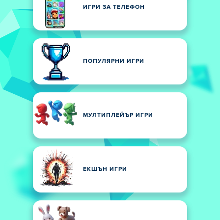
ИГРИ ЗА ТЕЛЕФОН
ПОПУЛЯРНИ ИГРИ
МУЛТИПЛЕЙЪР ИГРИ
ЕКШЪН ИГРИ