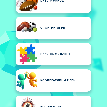
ИГРИ С ТОПКА
СПОРТНИ ИГРИ
ИГРИ ЗА МИСЛЕНЕ
КООПЕРАТИВНИ ИГРИ
ЕКШЪН ИГРИ