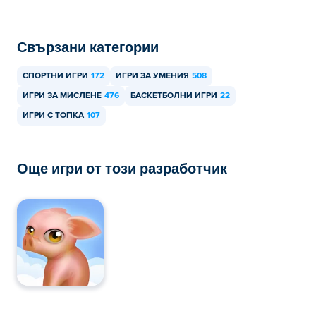
Свързани категории
СПОРТНИ ИГРИ
172
ИГРИ ЗА УМЕНИЯ
508
ИГРИ ЗА МИСЛЕНЕ
476
БАСКЕТБОЛНИ ИГРИ
22
ИГРИ С ТОПКА
107
Още игри от този разработчик