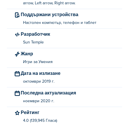
arrow, Left arrow, Right arrow.
Поддържани устройства
Настолен компютър, телефон и таблет
Разработчик
Sun Temple
Жанр
Игри за Умения
Дата на излизане
октомври 2019 г.
Последна актуализация
ноември 2020 г.
Рейтинг
4.0 (139,945 Гласa)