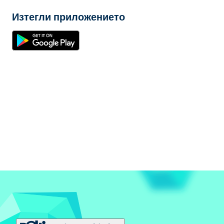
Изтегли приложението