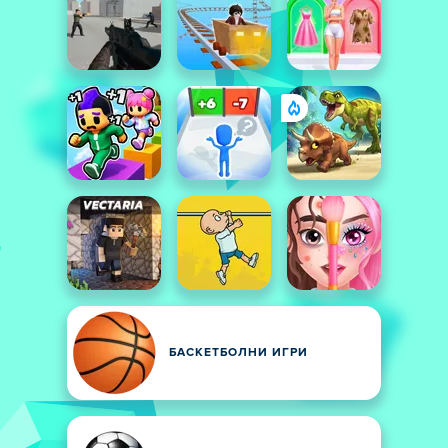
БАСКЕТБОЛНИ ИГРИ