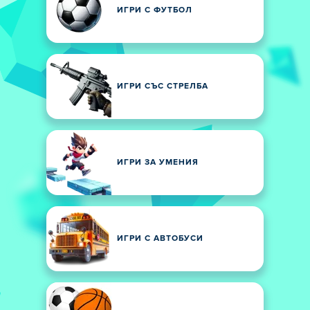
ИГРИ С ФУТБОЛ
ИГРИ СЪС СТРЕЛБА
ИГРИ ЗА УМЕНИЯ
ИГРИ С АВТОБУСИ