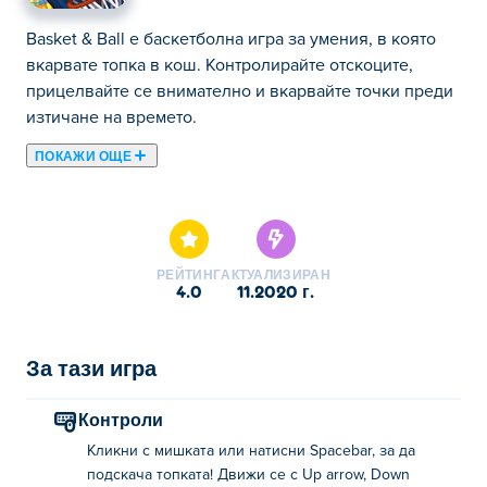
Basket & Ball е баскетболна игра за умения, в която
вкарвате топка в кош. Контролирайте отскоците,
прицелвайте се внимателно и вкарвайте точки преди
изтичане на времето.
ПОКАЖИ ОЩЕ
Тук можете да играете Basket & Ball. Basket & Ball е
една от нашите избрани Спортни Игри.
РЕЙТИНГ
АКТУАЛИЗИРАН
4.0
11.2020 г.
За тази игра
Контроли
Кликни с мишката или натисни Spacebar, за да
подскача топката! Движи се с Up arrow, Down