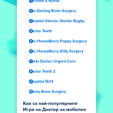
Become a Nurse
Doc Darling Bone Surgery
Hospital Stories: Doctor Rugby
Doctor Teeth
Doc HoneyBerry Puppy Surgery
Doc HoneyBerry Kitty Surgery
Feets Doctor Urgent Care
Doctor Teeth 2
Hospital №13
Funny Bone Surgery
Кои са най-популярните
Игри на Доктор за мобилен