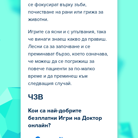
се фокусират върху зъби,
почистване на рани или грижа за
животни.
Игрите са ясни и с упътвания, така
че винаги знаеш какво да правиш.
Лесни са за започване и се
преминават бързо, което означава,
че можеш да се погрижиш за
повече пациенти за по-малко
време и да преминеш към
следващия случай.
ЧЗВ
Кои са най-добрите
безплатни Игри на Доктор
онлайн?