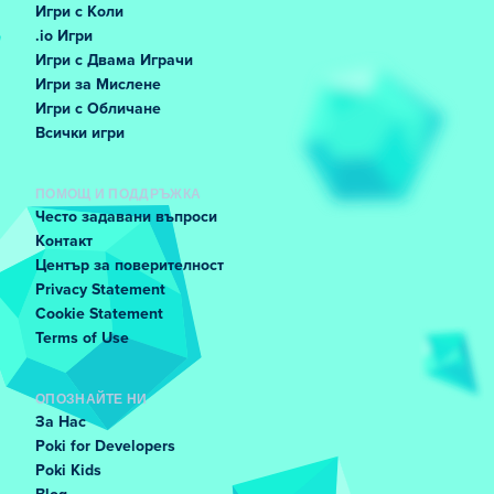
Игри с Коли
.io Игри
Игри с Двама Играчи
Игри за Мислене
Игри с Обличане
Всички игри
ПОМОЩ И ПОДДРЪЖКА
Често задавани въпроси
Контакт
Център за поверителност
Privacy Statement
Cookie Statement
Terms of Use
ОПОЗНАЙТЕ НИ
За Нас
Poki for Developers
Poki Kids