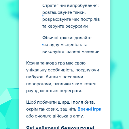
Стратегічні випробування:
розташовуйте танки,
розраховуйте час пострілів
та керуйте ресурсами
Фізичні трюки: долайте
складну місцевість та
виконуйте шалені маневри
Кожна танкова гра має свою
унікальну особливість, поєднуючи
вибухові битви з веселими
поворотами, завдяки яким кожен
раунд хочеться переграти.
Щоб побачити ширші поля битв,
окрім танкових, зацініть
Воєнні ігри
або очольте війська в army.
Які найкращі безкоштовні