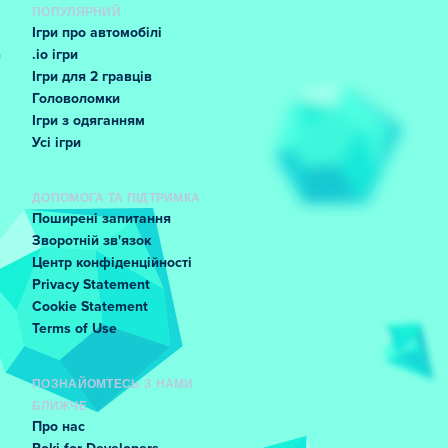
ПОПУЛЯРНИЙ
Ігри про автомобілі
.io ігри
Ігри для 2 гравців
Головоломки
Ігри з одяганням
Усі ігри
ДОПОМОГА ТА ПІДТРИМКА
Поширені запитання
Зворотній зв'язок
Центр конфіденційності
Privacy Statement
Cookie Statement
Terms of Use
ПОЗНАЙОМТЕСЬ З НАМИ
БЛИЖЧЕ
Про нас