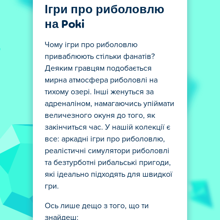
Ігри про риболовлю
на Poki
Чому ігри про риболовлю
приваблюють стільки фанатів?
Деяким гравцям подобається
мирна атмосфера риболовлі на
тихому озері. Інші женуться за
адреналіном, намагаючись упіймати
величезного окуня до того, як
закінчиться час. У нашій колекції є
все: аркадні ігри про риболовлю,
реалістичні симулятори риболовлі
та безтурботні рибальські пригоди,
які ідеально підходять для швидкої
гри.
Ось лише дещо з того, що ти
знайдеш: