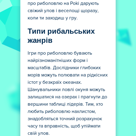
про риболовлю на Poki дарують
свіжий улов і веселощі щоразу,
коли ти заходиш у гру.
Типи рибальських
жанрів
Ігри про риболовлю бувають
найрізноманітніших форм і
масштабів. Дослідники глибоких
морів можуть полювати на рідкісних
істот у безкраїх океанах.
Шанувальники ловлі окуня можуть
залишатися на озерах і прагнути до
вершини таблиці лідерів. Тим, хто
любить риболовлю нахлистом,
знадобляться точний розрахунок
часу та вправність, щоб упіймати
свій улов.