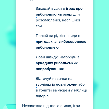
Закидай вудки в
іграх про
риболовлю на озері
для
розслабленої, неспішної
гри
Полюй на рідкісні види в
пригодах із глибоководною
риболовлею
Лови швидкі нагороди в
аркадних рибальських
випробуваннях
Відточуй навички на
турнірах із ловлі окуня
або
в гонитві за місцем у таблиці
лідерів
Незалежно від твого стилю, ігри