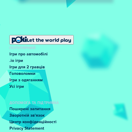
Let the world play
ПОПУЛЯРНИЙ
Ігри про автомобілі
.io ігри
Ігри для 2 гравців
Головоломки
Ігри з одяганням
Усі ігри
ДОПОМОГА ТА ПІДТРИМКА
Поширені запитання
Зворотній зв'язок
Центр конфіденційності
Privacy Statement