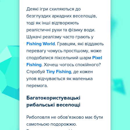
Деякі ігри схиляються до
безглуздих аркадних веселощів,
тоді як інші відтворюють
реалістичні рухи та фізику води.
Шукачі реалізму часто грають у
Fishing World
. Гравцям, які віддають
перевагу чомусь простішому, може
сподобатися піксельний шарм
Pixel
Fishing
. Хочеш чогось спокійного?
Спробуй
Tiny Fishing
, де кожен
улов відчувається як маленька
перемога.
Багатокористувацькі
рибальські веселощі
Риболовля не обов'язково має бути
самотньою подорожжю.