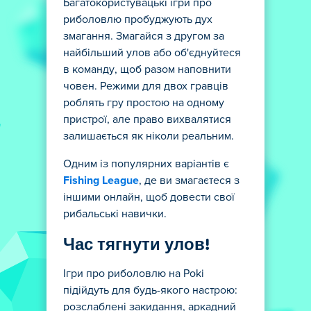
Багатокористувацькі ігри про
риболовлю пробуджують дух
змагання. Змагайся з другом за
найбільший улов або об'єднуйтеся
в команду, щоб разом наповнити
човен. Режими для двох гравців
роблять гру простою на одному
пристрої, але право вихвалятися
залишається як ніколи реальним.
Одним із популярних варіантів є
Fishing League
, де ви змагаєтеся з
іншими онлайн, щоб довести свої
рибальські навички.
Час тягнути улов!
Ігри про риболовлю на Poki
підійдуть для будь-якого настрою:
розслаблені закидання, аркадний