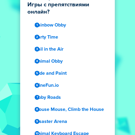
Игры с препятствиями
онлайн?
Rainbow Obby
Party Time
Rail in the Air
Animal Obby
Hide and Paint
MineFun.io
Obby Roads
Mouse Mouse, Climb the House
Disaster Arena
Animal Keyboard Escape