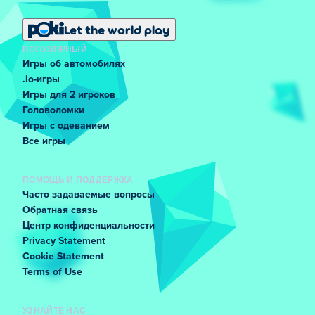
Let the world play
ПОПУЛЯРНЫЙ
Игры об автомобилях
.io-игры
Игры для 2 игроков
Головоломки
Игры с одеванием
Все игры
ПОМОЩЬ И ПОДДЕРЖКА
Часто задаваемые вопросы
Обратная связь
Центр конфиденциальности
Privacy Statement
Cookie Statement
Terms of Use
УЗНАЙТЕ НАС