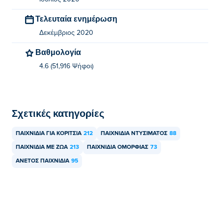
Τελευταία ενημέρωση
Δεκέμβριος 2020
Βαθμολογία
4.6 (51,916 Ψήφοι)
Σχετικές κατηγορίες
ΠΑΙΧΝΊΔΙΑ ΓΙΑ ΚΟΡΊΤΣΙΑ
212
ΠΑΙΧΝΊΔΙΑ ΝΤΥΣΙΜΑΤΟΣ
88
ΠΑΙΧΝΊΔΙΑ ΜΕ ΖΩΑ
213
ΠΑΙΧΝΊΔΙΑ ΟΜΟΡΦΙΆΣ
73
ΑΝΕΤΟΣ ΠΑΙΧΝΊΔΙΑ
95