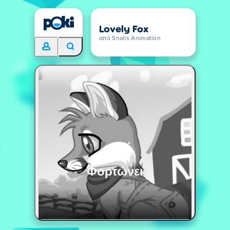
Lovely Fox
από Snails Animation
Φορτώνει