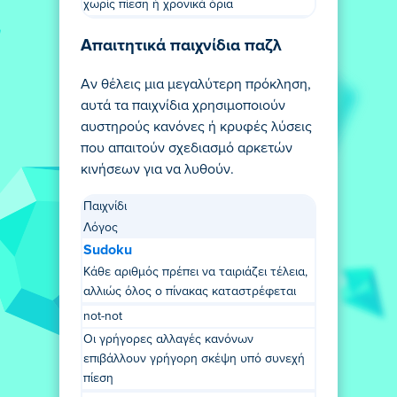
χωρίς πίεση ή χρονικά όρια
Απαιτητικά παιχνίδια παζλ
Αν θέλεις μια μεγαλύτερη πρόκληση,
αυτά τα παιχνίδια χρησιμοποιούν
αυστηρούς κανόνες ή κρυφές λύσεις
που απαιτούν σχεδιασμό αρκετών
κινήσεων για να λυθούν.
Παιχνίδι
Λόγος
Sudoku
Κάθε αριθμός πρέπει να ταιριάζει τέλεια,
αλλιώς όλος ο πίνακας καταστρέφεται
not-not
Οι γρήγορες αλλαγές κανόνων
επιβάλλουν γρήγορη σκέψη υπό συνεχή
πίεση