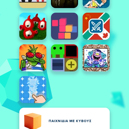
ΠΑΙΧΝΊΔΙΑ ΜΕ ΚΎΒΟΥΣ