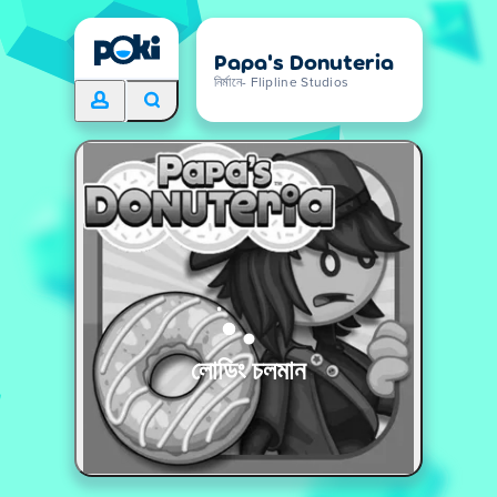
Papa's Donuteria
নির্মানে- Flipline Studios
লোডিং চলমান