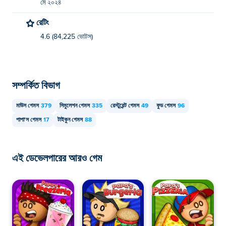
মে ২০২৪
রেটিং
4.6 (84,225 ভোটস)
সম্পর্কিত বিভাগ
মাউস গেমস
379
সিমুলেশন গেমস
335
রেস্টুরেন্ট গেমস
49
ফুড গেমস
96
পাপা'স গেমস
17
টাইকুন গেমস
88
এই ডেভেলপারের আরও গেম