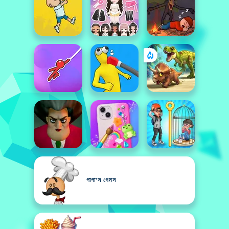
পাপা'স গেমস