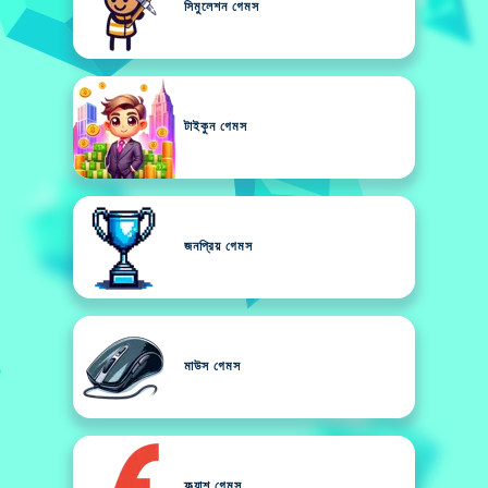
সিমুলেশন গেমস
টাইকুন গেমস
জনপ্রিয় গেমস
মাউস গেমস
ফ্ল্যাশ গেমস