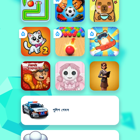
পুলিশ গেমস