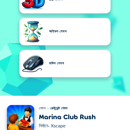
আইডল গেমস
মাউস গেমস
গেমস
রেস্টুরেন্ট গেমস
Marina Club Rush
নির্মানে-
Xscape