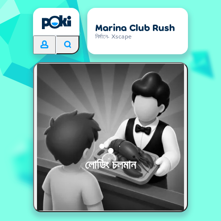
Marina Club Rush
নির্মানে- Xscape
লোডিং চলমান