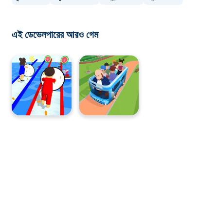
এই ডেভেলপারের আরও গেম