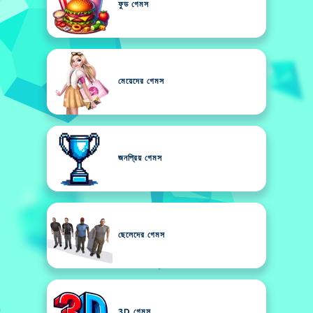
ফুড গেমস
মেয়েদের গেমস
জনপ্রিয় গেমস
ছেলেদের গেমস
3D গেমস