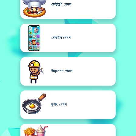
রেস্টুরেন্ট গেমস
মোবাইল গেমস
সিমুলেশন গেমস
কুকিং গেমস