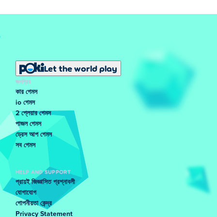
Let the world play
জনপ্রিয়
কার গেমস
io গেমস
2 প্লেয়ার গেমস
পাজল গেমস
ড্রেস আপ গেমস
সব গেমস
HELP AND SUPPORT
প্রায়ই জিজ্ঞাসিত প্রশ্নাবলী
যোগাযোগ
গোপনীয়তা কেন্দ্র
Privacy Statement