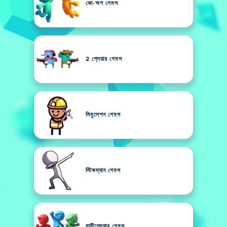
কো-অপ গেমস
2 প্লেয়ার গেমস
সিমুলেশন গেমস
স্টিকম্যান গেমস
মাল্টিপ্লেয়ার গেমস