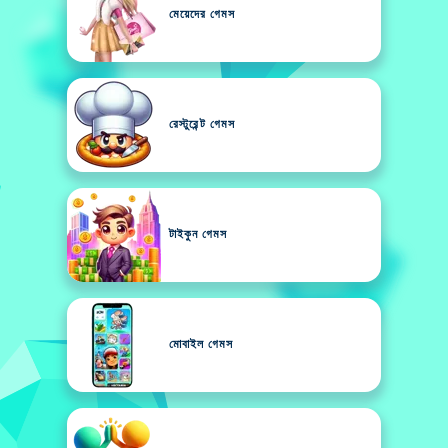
মেয়েদের গেমস
রেস্টুরেন্ট গেমস
টাইকুন গেমস
মোবাইল গেমস