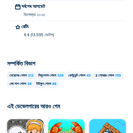
সর্বশেষ আপডেট
ডিসেম্বর ২০২৫
রেটিং
4.4 (13,595 ভোটস)
সম্পর্কিত বিভাগ
মেয়েদের গেমস
212
সিমুলেশন গেমস
335
রেস্টুরেন্ট গেমস
49
2 প্লেয়ার গেমস
155
কো-অপ গেমস
38
টাইকুন গেমস
88
এই ডেভেলপারের আরও গেম